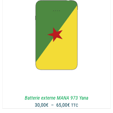
65,00€
Batterie externe MANA 973 Yana
Plage
30,00
€
–
65,00
€
TTC
de