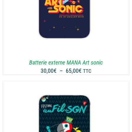
Batterie externe MANA Art sonic
Plage
30,00
€
–
65,00
€
TTC
de
prix :
30,00€
à
65,00€