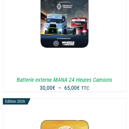
Batterie externe MANA 24 Heures Camions
Plage
30,00
€
–
65,00
€
TTC
de
Edition 2026
prix :
30,00€
à
65,00€