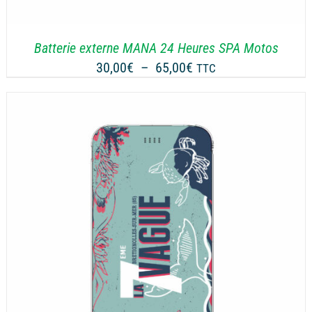
Batterie externe MANA 24 Heures SPA Motos
Plage
30,00
€
–
65,00
€
TTC
de
prix :
30,00€
à
65,00€