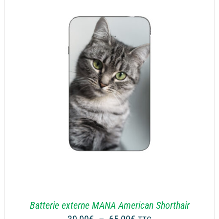
à
65,00€
Batterie externe MANA American Shorthair
Plage