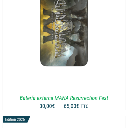
Batería externa MANA Resurrection Fest
Plage
30,00
€
–
65,00
€
TTC
de
Edition 2026
prix :
30,00€