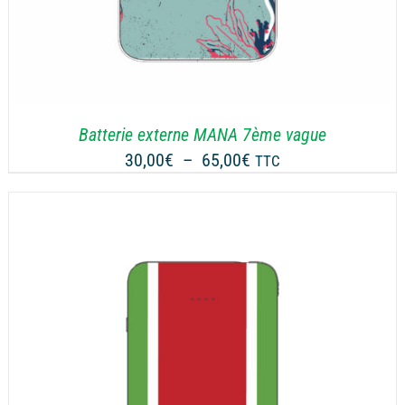
Batterie externe MANA 7ème vague
Plage
30,00
€
–
65,00
€
TTC
de
prix :
30,00€
à
65,00€