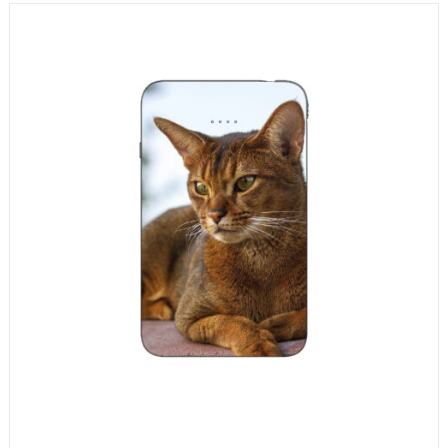
prix :
30,00€
à
65,00€