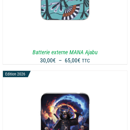
Batterie externe MANA Ajabu
Plage
30,00
€
–
65,00
€
TTC
de
Edition 2026
prix :
30,00€
à
65,00€