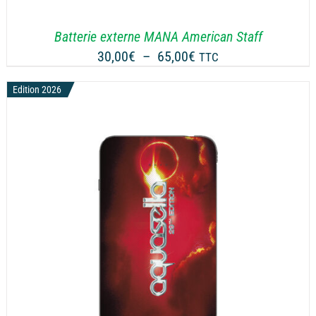
Batterie externe MANA American Staff
Plage
30,00
€
–
65,00
€
TTC
de
Edition 2026
prix :
30,00€
à
65,00€