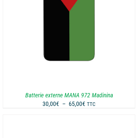
Batterie externe MANA 972 Madinina
Plage
30,00
€
–
65,00
€
TTC
de
prix :
30,00€
à