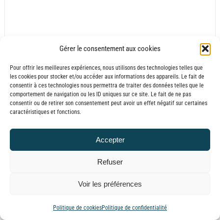
Batterie externe MANA Beagle
Gérer le consentement aux cookies
Plage
30,00
€
–
65,00
€
TTC
de
Pour offrir les meilleures expériences, nous utilisons des technologies telles que
les cookies pour stocker et/ou accéder aux informations des appareils. Le fait de
prix :
consentir à ces technologies nous permettra de traiter des données telles que le
30,00€
comportement de navigation ou les ID uniques sur ce site. Le fait de ne pas
à
consentir ou de retirer son consentement peut avoir un effet négatif sur certaines
caractéristiques et fonctions.
65,00€
Accepter
Refuser
Voir les préférences
Politique de cookies
Politique de confidentialité