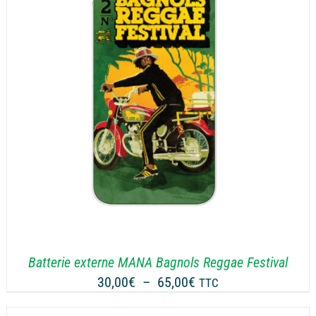
65,00€
Batterie externe MANA Bagnols Reggae Festival
Plage
30,00
€
–
65,00
€
TTC
de