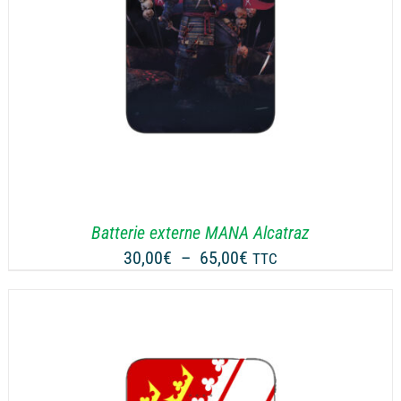
Batterie externe MANA Alcatraz
Plage
30,00
€
–
65,00
€
TTC
de
prix :
30,00€
à
65,00€