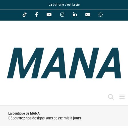
Passer
La batterie c'est la vie
au
Tiktok
Facebook
YouTube
Instagram
LinkedIn
Email
WhatsApp
contenu
La boutique de MANA
Découvrez nos designs sans cesse mis à jours