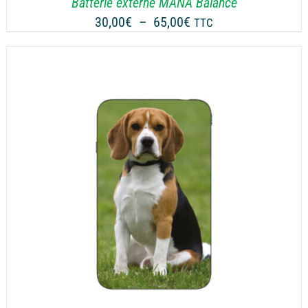
Batterie externe MANA Balance
Plage
30,00
€
–
65,00
€
TTC
de
prix :
30,00€
à
65,00€