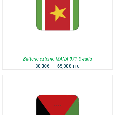
Batterie externe MANA 971 Gwada
Plage
30,00
€
–
65,00
€
TTC
de
prix :
30,00€
à
65,00€