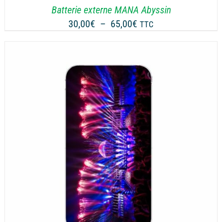
Batterie externe MANA Abyssin
Plage
30,00
€
–
65,00
€
TTC
de
prix :
30,00€
à
65,00€