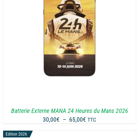
Batterie Externe MANA 24 Heures du Mans 2026
Plage
30,00
€
–
65,00
€
TTC
de
Edition 2026
prix :