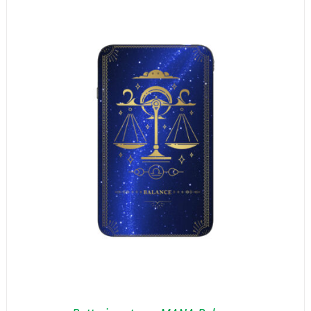
prix :
30,00€
à
65,00€