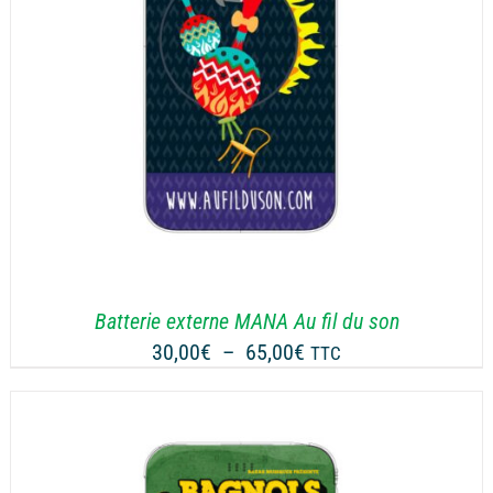
Batterie externe MANA Au fil du son
Plage
30,00
€
–
65,00
€
TTC
de
prix :
30,00€
à