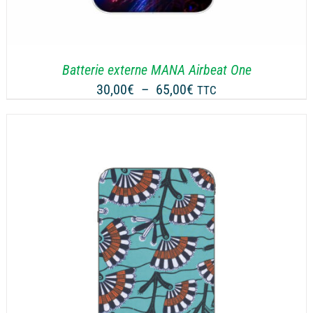
Batterie externe MANA Airbeat One
Plage
30,00
€
–
65,00
€
TTC
de
prix :
30,00€
à
65,00€