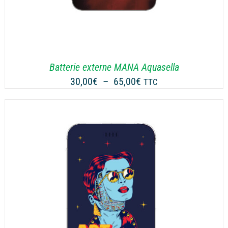
Batterie externe MANA Aquasella
Plage
30,00
€
–
65,00
€
TTC
de
prix :
30,00€
à
65,00€