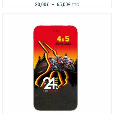
Plage
30,00
€
–
65,00
€
TTC
de
prix :
30,00€
à
65,00€