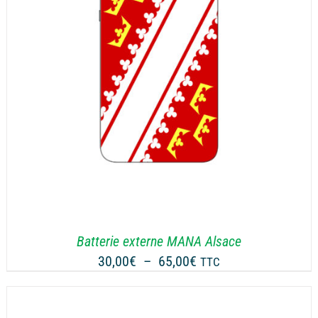
Batterie externe MANA Alsace
Plage
30,00
€
–
65,00
€
TTC
de
prix :
30,00€