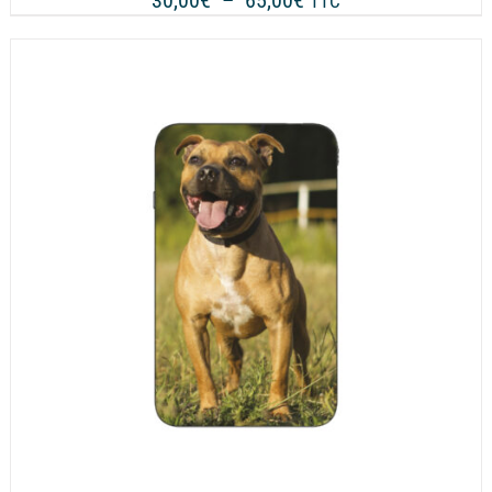
30,00
€
–
65,00
€
TTC
de
prix :
30,00€
à
65,00€