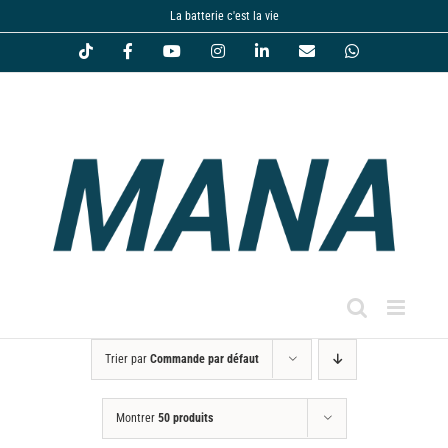
Passer
La batterie c'est la vie
au
Tiktok
Facebook
YouTube
Instagram
LinkedIn
Email
WhatsApp
contenu
Trier par
Commande par défaut
Montrer
50 produits