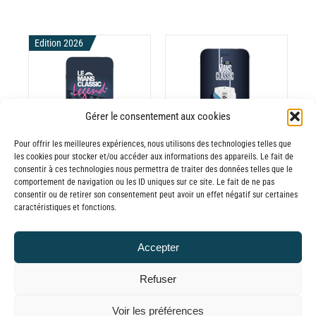
Edition 2026
CHOIX DES
CE
OPTIONS
/
ODUIT
PRODUIT
Gérer le consentement aux cookies
DÉTAILS
A
Pour offrir les meilleures expériences, nous utilisons des technologies telles que
USIEURS
PLUSIEURS
les cookies pour stocker et/ou accéder aux informations des appareils. Le fait de
RIATIONS.
VARIATIONS.
consentir à ces technologies nous permettra de traiter des données telles que le
Batterie externe
Batterie externe
S
LES
comportement de navigation ou les ID uniques sur ce site. Le fait de ne pas
consentir ou de retirer son consentement peut avoir un effet négatif sur certaines
TIONS
OPTIONS
MANA Le Mans
MANA Le Mans
caractéristiques et fonctions.
UVENT
PEUVENT
Classic 2026
Classic cars
RE
ÊTRE
30,00
€
–
30,00
€
–
Accepter
OISIES
CHOISIES
Plage
Plage
65,00
€
65,00
€
TTC
TTC
R
SUR
de
de
Refuser
LA
prix :
prix :
GE
PAGE
© GLOBAL CHARGER SINCE 2015
Voir les préférences