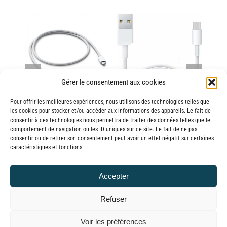
AJOUTER AU
AU
AJOUTER AU
/
PANIER
/
PANIER
DÉTAILS
DÉTAILS
Gérer le consentement aux cookies
Pour offrir les meilleures expériences, nous utilisons des technologies telles que
Câble USB-A / USB-C
o-USB
Câble USB-C / USB-C
Câ
les cookies pour stocker et/ou accéder aux informations des appareils. Le fait de
consentir à ces technologies nous permettra de traiter des données telles que le
5,00
€
TTC
10,00
€
TTC
comportement de navigation ou les ID uniques sur ce site. Le fait de ne pas
consentir ou de retirer son consentement peut avoir un effet négatif sur certaines
caractéristiques et fonctions.
Accepter
Refuser
© GLOBAL CHARGER SINCE 2015
Voir les préférences