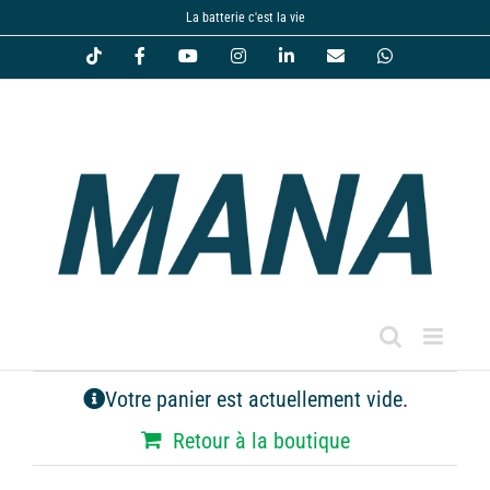
Passer
La batterie c'est la vie
au
Tiktok
Facebook
YouTube
Instagram
LinkedIn
Email
WhatsApp
contenu
Votre panier est actuellement vide.
Retour à la boutique