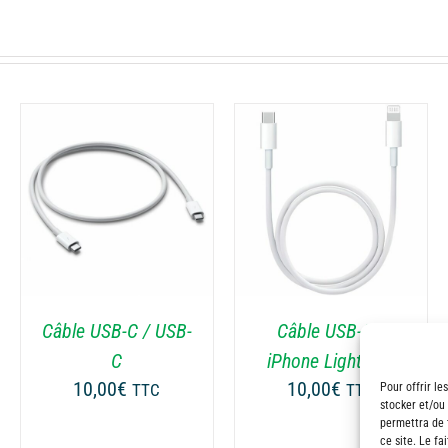
AJOUTER AU PANIER
AJOUTER AU PANIER
/
DÉTAILS
/
DÉTAILS
Câble USB-C / USB-
Câble USB-C /
C
iPhone Lightning
10,00
€
10,00
€
Pour offrir le
TTC
TTC
stocker et/ou
permettra de 
ce site. Le fa