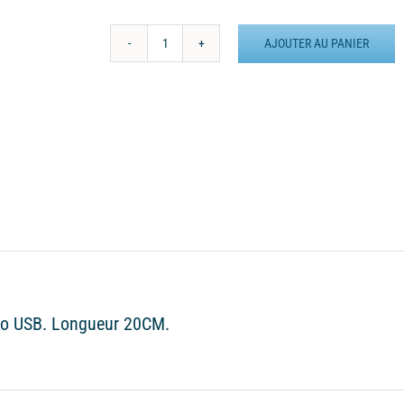
AJOUTER AU PANIER
quantité
de
Câble
USB-
A
/
Micro-
USB
ro USB. Longueur 20CM.