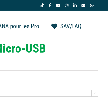
Tiktok
Facebook
YouTube
Instagram
LinkedIn
Email
WhatsAp
NA pour les Pro
SAV/FAQ
Micro-USB
