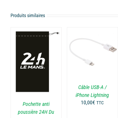
Produits similaires
AJOUTER AU PANIER
AJOUTER AU PANIER
/
DÉTAILS
/
DÉTAILS
ER
Câble USB-A /
iPhone Lightning
10,00
€
TTC
Pochette anti
poussière 24H Du