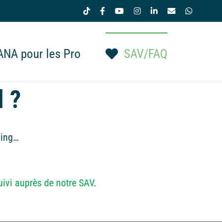
Tiktok
Facebook
YouTube
Instagram
LinkedIn
Email
WhatsAp
NA pour les Pro
SAV/FAQ
l ?
ping…
suivi auprès de notre SAV
.