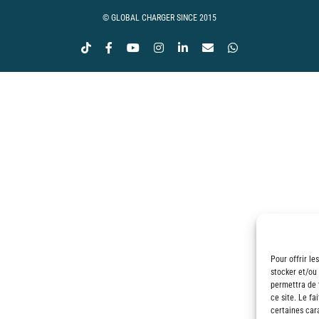
© GLOBAL CHARGER SINCE 2015
Tiktok
Facebook
YouTube
Instagram
LinkedIn
Email
WhatsApp
Pour offrir le
stocker et/ou
permettra de 
ce site. Le fa
certaines cara