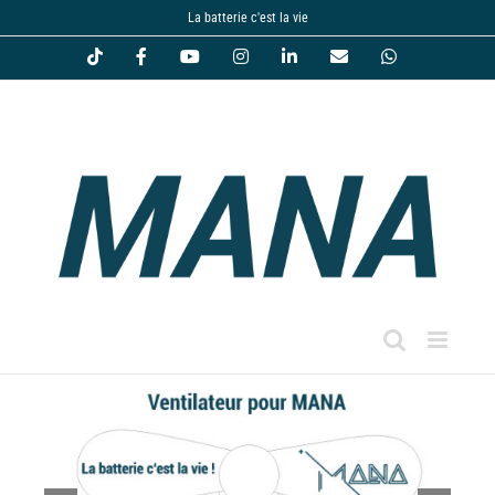
Passer
La batterie c'est la vie
au
Tiktok
Facebook
YouTube
Instagram
LinkedIn
Email
WhatsApp
contenu