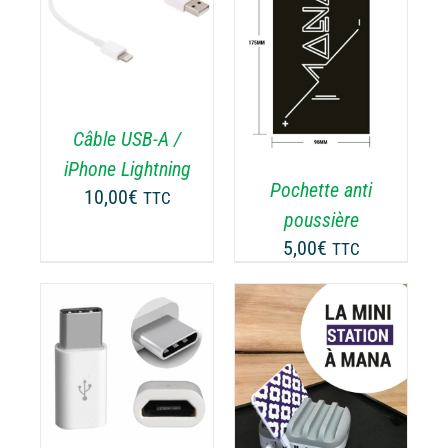
AJOUTER AU
PANIER
/
DÉTAILS
Câble USB-A /
iPhone Lightning
Pochette anti
10,00
€
TTC
poussière
5,00
€
TTC
AJOUTER AU
ODUIT
PANIER
/
DÉTAILS
USIEURS