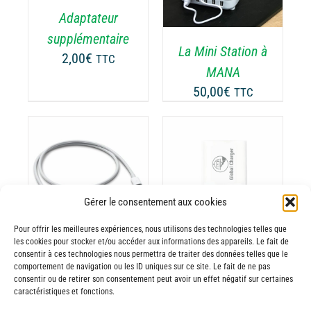
RIATIONS.
Adaptateur
S
supplémentaire
TIONS
La Mini Station à
UVENT
2,00
€
TTC
MANA
RE
OISIES
50,00
€
TTC
R
GE
AJOUTER AU
ODUIT
PANIER
/
Gérer le consentement aux cookies
DÉTAILS
Pour offrir les meilleures expériences, nous utilisons des technologies telles que
les cookies pour stocker et/ou accéder aux informations des appareils. Le fait de
consentir à ces technologies nous permettra de traiter des données telles que le
Câble USB-C /
comportement de navigation ou les ID uniques sur ce site. Le fait de ne pas
Prise murale
USB-C
consentir ou de retirer son consentement peut avoir un effet négatif sur certaines
20W
caractéristiques et fonctions.
10,00
€
TTC
10,00
€