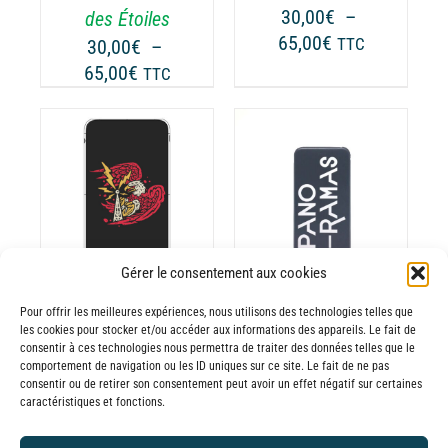
PEUVENT
UVENT
30,00
€
–
des Étoiles
ÊTRE
RE
Plage
65,00
€
TTC
30,00
€
–
CHOISIES
OISIES
de
Plage
65,00
€
TTC
SUR
R
prix :
de
LA
30,00€
prix :
PAGE
GE
à
30,00€
DU
65,00€
PRODUIT
ODUIT
à
CHOIX DES
CE
65,00€
OPTIONS
/
ODUIT
PRODUIT
DÉTAILS
A
USIEURS
PLUSIEURS
Gérer le consentement aux cookies
RIATIONS.
VARIATIONS.
Batterie externe
Batterie externe
S
LES
Pour offrir les meilleures expériences, nous utilisons des technologies telles que
les cookies pour stocker et/ou accéder aux informations des appareils. Le fait de
TIONS
OPTIONS
MANA Jera on
MANA
consentir à ces technologies nous permettra de traiter des données telles que le
UVENT
PEUVENT
comportement de navigation ou les ID uniques sur ce site. Le fait de ne pas
Air
Panoramas
RE
ÊTRE
consentir ou de retirer son consentement peut avoir un effet négatif sur certaines
30,00
€
–
30,00
€
–
caractéristiques et fonctions.
OISIES
CHOISIES
Plage
Plage
65,00
€
65,00
€
TTC
TTC
R
SUR