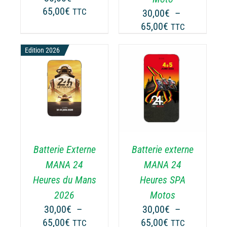
OISIES
CHOISIES
Plage
65,00
€
TTC
30,00
€
–
R
SUR
de
Plage
65,00
€
LA
TTC
prix :
GE
PAGE
de
30,00€
DU
Edition 2026
prix :
ODUIT
PRODUIT
à
30,00€
65,00€
à
CHOIX DES
CE
65,00€
OPTIONS
/
ODUIT
PRODUIT
DÉTAILS
A
USIEURS
PLUSIEURS
RIATIONS.
VARIATIONS.
Batterie Externe
Batterie externe
S
LES
TIONS
OPTIONS
MANA 24
MANA 24
UVENT
PEUVENT
Heures du Mans
Heures SPA
RE
ÊTRE
2026
Motos
OISIES
CHOISIES
30,00
€
–
30,00
€
–
R
SUR
Plage
Plage
65,00
€
65,00
€
LA
TTC
TTC