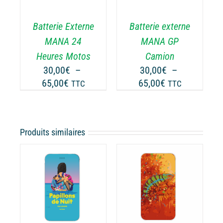
USIEURS
PLUSIEURS
RIATIONS.
VARIATIONS.
Batterie Externe
Batterie externe
S
LES
TIONS
OPTIONS
MANA 24
MANA GP
UVENT
PEUVENT
Heures Motos
Camion
RE
ÊTRE
30,00
€
–
30,00
€
–
OISIES
CHOISIES
Plage
Plage
65,00
€
65,00
€
TTC
TTC
R
SUR
de
de
LA
prix :
prix :
GE
PAGE
30,00€
30,00€
DU
Produits similaires
ODUIT
PRODUIT
à
à
65,00€
65,00€
CHOIX DES
CE
OPTIONS
/
PRODUIT
ODUIT
DÉTAILS
A