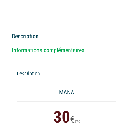
de
Batterie
externe
MANA
Le
Description
Mans
Classic
Informations complémentaires
2026
Description
MANA
30
€
TTC