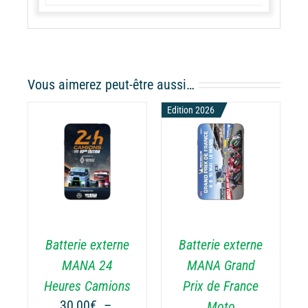
Vous aimerez peut-être aussi…
Edition 2026
CHOIX DES
CE
OPTIONS
/
ODUIT
PRODUIT
DÉTAILS
A
USIEURS
PLUSIEURS
RIATIONS.
VARIATIONS.
Batterie externe
Batterie externe
S
LES
TIONS
OPTIONS
MANA 24
MANA Grand
UVENT
PEUVENT
Heures Camions
Prix de France
RE
ÊTRE
30,00
€
–
Moto