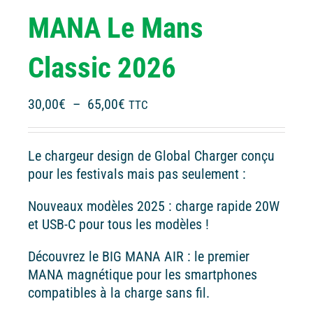
MANA Le Mans
Classic 2026
Plage
30,00
€
–
65,00
€
TTC
de
prix :
Le chargeur design de Global Charger conçu
30,00€
pour les festivals mais pas seulement :
à
65,00€
Nouveaux modèles 2025 : charge rapide 20W
et USB-C pour tous les modèles !
Découvrez le BIG MANA AIR : le premier
MANA magnétique pour les smartphones
compatibles à la charge sans fil.