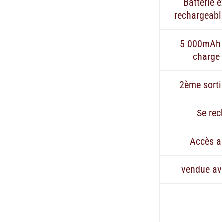
Batterie e
rechargeabl
5 000mAh 
charge
2ème sort
Se re
Accès a
vendue av