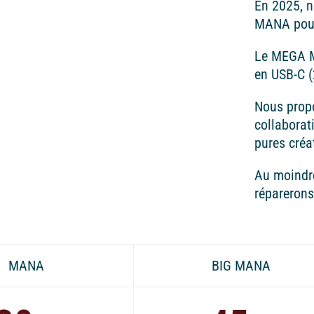
En 2025, 
MANA pour
Le MEGA M
en USB-C 
Nous prop
collaborat
pures créa
Au moindre
réparerons
MANA
BIG MANA