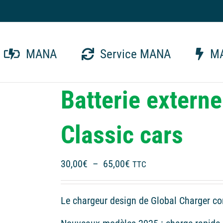
MANA
Service MANA
MA
Batterie exter
Classic cars
Plage
30,00
€
–
65,00
€
TTC
de
prix :
Le chargeur design de Global Charger co
30,00€
à