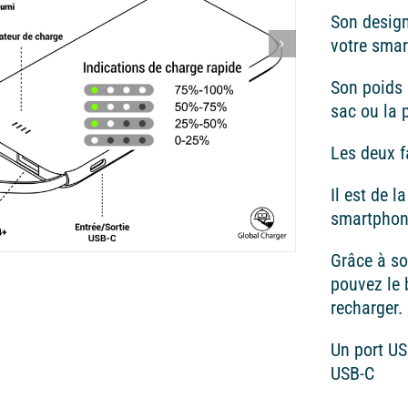
Son design
votre sma
Son poids 
sac ou la 
Les deux f
Il est de 
smartphone
Grâce à s
pouvez le 
recharger.
Un port US
USB-C