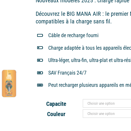
Nouveaux modèles 2025 : charge rapide 
65,00€
Découvrez le BIG MANA AIR : le premie
compatibles à la charge sans fil.
Câble de recharge fourni
Charge adaptée à tous les appareils éle
Ultra-léger, ultra-fin, ultra-plat et ultra-ré
SAV Français 24/7
Peut recharger plusieurs appareils en 
Capacite
Couleur