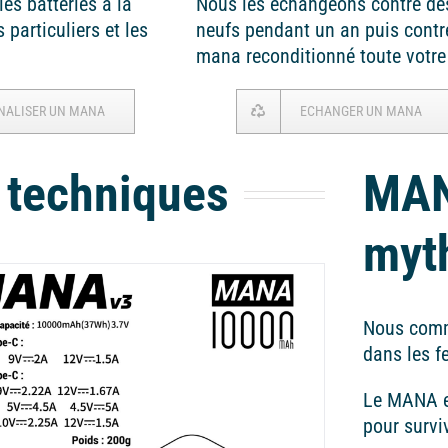
es batteries à la
Nous les échangeons contre de
particuliers et les
neufs pendant un an puis contr
mana reconditionné toute votre 
NALISER UN MANA
ECHANGER UN MANA
 techniques
MAN
myt
Nous comm
dans les f
Le MANA es
pour survi