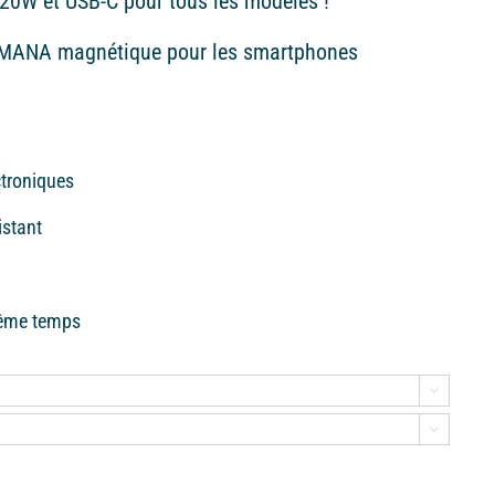
20W et USB-C pour tous les modèles !
r MANA magnétique pour les smartphones
ctroniques
sistant
même temps

