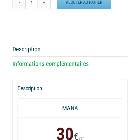
AJOUTER AU PANIER
quantité
de
Batterie
externe
MANA
Jardin
Description
du
Michel
Informations complémentaires
Description
MANA
30
€
TTC