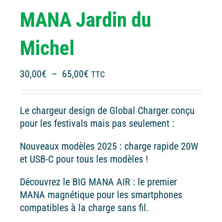
MANA Jardin du
Michel
Plage
30,00
€
–
65,00
€
TTC
de
prix :
Le chargeur design de Global Charger conçu
30,00€
pour les festivals mais pas seulement :
à
65,00€
Nouveaux modèles 2025 : charge rapide 20W
et USB-C pour tous les modèles !
Découvrez le BIG MANA AIR : le premier
MANA magnétique pour les smartphones
compatibles à la charge sans fil.