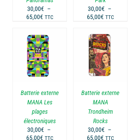
RE
ÊTRE
30,00
€
–
30,00
€
–
OISIES
CHOISIES
Plage
Plage
65,00
€
65,00
€
TTC
TTC
R
SUR
de
de
LA
prix :
prix :
GE
PAGE
30,00€
30,00€
DU
ODUIT
PRODUIT
à
à
CHOIX DES
CE
65,00€
65,00€
OPTIONS
/
ODUIT
PRODUIT
DÉTAILS
A
USIEURS
PLUSIEURS
RIATIONS.
VARIATIONS.
Batterie externe
Batterie externe
S
LES
TIONS
OPTIONS
MANA Les
MANA
UVENT
PEUVENT
plages
Trondheim
RE
ÊTRE
électroniques
Rocks
OISIES
CHOISIES
30,00
€
–
30,00
€
–
R
SUR
Plage
Plage
65,00
€
65,00
€
LA
TTC
TTC