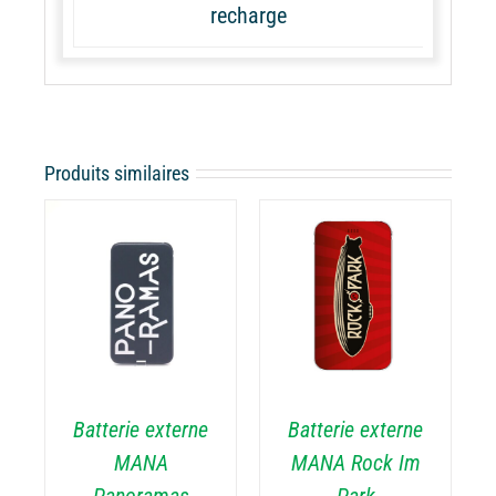
recharge
Produits similaires
CHOIX DES
CE
OPTIONS
/
ODUIT
PRODUIT
DÉTAILS
A
USIEURS
PLUSIEURS
RIATIONS.
VARIATIONS.
Batterie externe
Batterie externe
S
LES
TIONS
OPTIONS
MANA
MANA Rock Im
UVENT
PEUVENT
Panoramas
Park