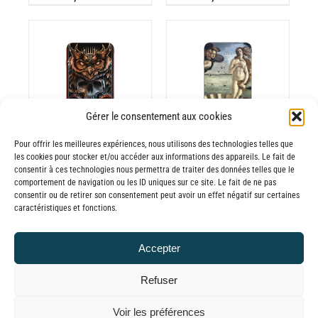
GE
PAGE
de
de
DU
prix :
prix :
ODUIT
PRODUIT
30,00€
30,00€
à
à
CHOIX DES
CE
65,00€
65,00€
OPTIONS
/
ODUIT
PRODUIT
DÉTAILS
A
Gérer le consentement aux cookies
USIEURS
PLUSIEURS
Pour offrir les meilleures expériences, nous utilisons des technologies telles que
RIATIONS.
VARIATIONS.
les cookies pour stocker et/ou accéder aux informations des appareils. Le fait de
Batterie externe
Batterie externe
S
LES
consentir à ces technologies nous permettra de traiter des données telles que le
TIONS
OPTIONS
comportement de navigation ou les ID uniques sur ce site. Le fait de ne pas
MANA Dead Owl
MANA Venus
consentir ou de retirer son consentement peut avoir un effet négatif sur certaines
UVENT
PEUVENT
30,00
€
–
30,00
€
–
caractéristiques et fonctions.
RE
ÊTRE
Plage
Plage
65,00
€
65,00
€
TTC
TTC
OISIES
CHOISIES
de
de
Accepter
R
SUR
prix :
prix :
LA
Refuser
30,00€
30,00€
GE
PAGE
à
à
© GLOBAL CHARGER SINCE 2015
DU
Voir les préférences