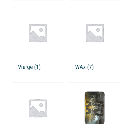
Vierge
(1)
WAx
(7)
CHOIX DES
CE
OPTIONS
/
PRODUIT
DÉTAILS
A
PLUSIEURS