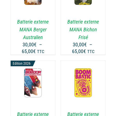
A
USIEURS
PLUSIEURS
RIATIONS.
VARIATIONS.
Batterie externe
Batterie externe
S
LES
TIONS
OPTIONS
MANA Berger
MANA Bichon
UVENT
PEUVENT
Australien
Frisé
RE
ÊTRE
30,00
€
–
30,00
€
–
OISIES
CHOISIES
Plage
Plage
65,00
€
65,00
€
TTC
TTC
R
SUR
de
de
LA
Edition 2026
prix :
prix :
GE
PAGE
30,00€
30,00€
DU
ODUIT
PRODUIT
à
à
CHOIX DES
CE
65,00€
65,00€
OPTIONS
/
ODUIT
PRODUIT
DÉTAILS
A
USIEURS
PLUSIEURS
RIATIONS.
VARIATIONS.
Batterie externe
Batterie externe
S
LES