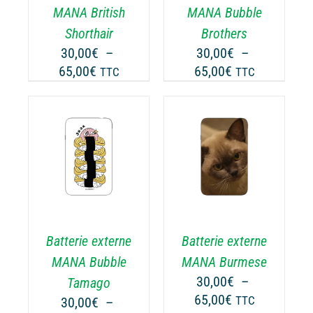
TIONS
OPTIONS
MANA British
MANA Bubble
UVENT
PEUVENT
Shorthair
Brothers
RE
ÊTRE
30,00
€
–
30,00
€
–
OISIES
CHOISIES
Plage
Plage
65,00
€
65,00
€
TTC
TTC
R
SUR
de
de
LA
prix :
prix :
GE
PAGE
30,00€
30,00€
DU
ODUIT
PRODUIT
à
à
CHOIX DES
CE
65,00€
65,00€
OPTIONS
/
ODUIT
PRODUIT
DÉTAILS
A
USIEURS
PLUSIEURS
RIATIONS.
VARIATIONS.
Batterie externe
Batterie externe
S
LES
TIONS
OPTIONS
MANA Bubble
MANA Burmese
UVENT
PEUVENT
30,00
€
–
Tamago
RE
ÊTRE
Plage
65,00
€
30,00
€
–
TTC
OISIES
CHOISIES