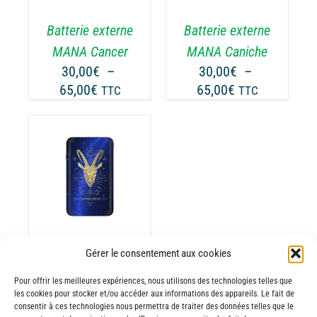
RIATIONS.
VARIATIONS.
Batterie externe
Batterie externe
S
LES
TIONS
OPTIONS
MANA Cancer
MANA Caniche
UVENT
PEUVENT
30,00
€
–
30,00
€
–
RE
ÊTRE
Plage
Plage
65,00
€
65,00
€
TTC
TTC
OISIES
CHOISIES
de
de
R
SUR
prix :
prix :
LA
30,00€
30,00€
GE
PAGE
à
à
DU
65,00€
65,00€
ODUIT
PRODUIT
ODUIT
USIEURS
RIATIONS.
Gérer le consentement aux cookies
Batterie externe
S
TIONS
MANA
Pour offrir les meilleures expériences, nous utilisons des technologies telles que
UVENT
les cookies pour stocker et/ou accéder aux informations des appareils. Le fait de
Capricorne
consentir à ces technologies nous permettra de traiter des données telles que le
RE