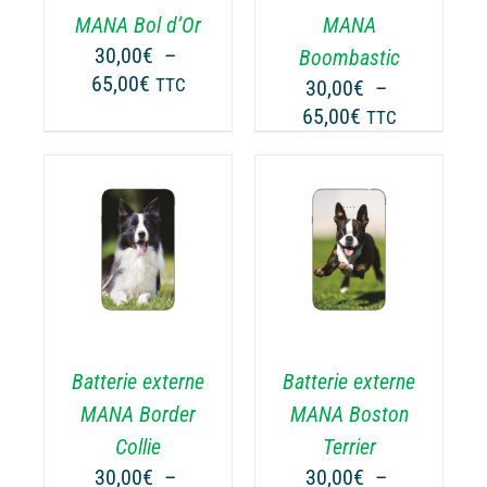
TIONS
OPTIONS
MANA Bol d’Or
MANA
UVENT
PEUVENT
30,00
€
–
Boombastic
RE
ÊTRE
Plage
65,00
€
TTC
30,00
€
–
OISIES
CHOISIES
de
Plage
65,00
€
TTC
R
SUR
prix :
de
LA
30,00€
prix :
GE
PAGE
à
30,00€
DU
65,00€
ODUIT
PRODUIT
à
CHOIX DES
CE
65,00€
OPTIONS
/
ODUIT
PRODUIT
DÉTAILS
A
USIEURS
PLUSIEURS
RIATIONS.
VARIATIONS.
Batterie externe
Batterie externe
S
LES
TIONS
OPTIONS
MANA Border
MANA Boston
UVENT
PEUVENT
Collie
Terrier
RE
ÊTRE
30,00
€
–
30,00
€
–
OISIES
CHOISIES