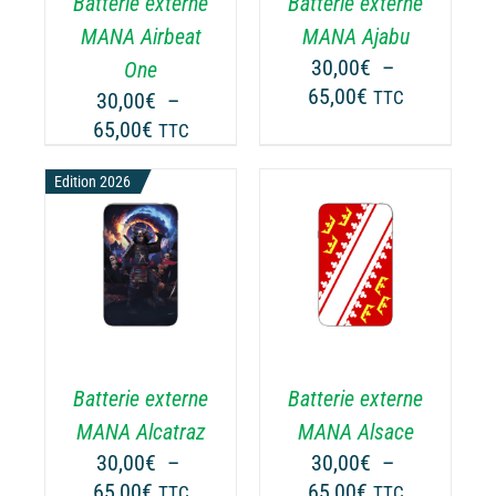
Batterie externe
Batterie externe
S
LES
TIONS
OPTIONS
MANA Airbeat
MANA Ajabu
UVENT
PEUVENT
30,00
€
–
One
RE
ÊTRE
Plage
65,00
€
30,00
€
–
TTC
OISIES
CHOISIES
de
Plage
65,00
€
TTC
R
SUR
prix :
de
LA
30,00€
Edition 2026
prix :
GE
PAGE
à
30,00€
DU
65,00€
ODUIT
PRODUIT
à
CHOIX DES
CE
65,00€
OPTIONS
/
ODUIT
PRODUIT
DÉTAILS
A
USIEURS
PLUSIEURS
RIATIONS.
VARIATIONS.
Batterie externe
Batterie externe
S
LES
TIONS
OPTIONS
MANA Alcatraz
MANA Alsace
UVENT
PEUVENT
30,00
€
–
30,00
€
–
RE
ÊTRE
Plage
Plage
65,00
€
65,00
€
TTC
TTC