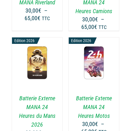
TIONS
OPTIONS
MANA Riverland
MANA 24
UVENT
PEUVENT
30,00
€
–
Heures Camions
RE
ÊTRE
Plage
65,00
€
TTC
30,00
€
–
OISIES
CHOISIES
de
Plage
65,00
€
TTC
R
SUR
prix :
de
LA
30,00€
Edition 2026
Edition 2026
prix :
GE
PAGE
à
30,00€
DU
65,00€
ODUIT
PRODUIT
à
CHOIX DES
CE
65,00€
OPTIONS
/
ODUIT
PRODUIT
DÉTAILS
A
USIEURS
PLUSIEURS
RIATIONS.
VARIATIONS.
Batterie Externe
Batterie Externe
S
LES
TIONS
OPTIONS
MANA 24
MANA 24
UVENT
PEUVENT
Heures du Mans
Heures Motos
RE
ÊTRE
30,00
€
–
2026
OISIES
CHOISIES