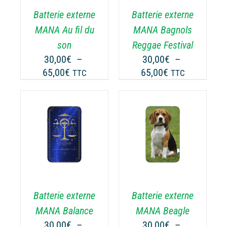
RIATIONS.
VARIATIONS.
Batterie externe
Batterie externe
S
LES
TIONS
OPTIONS
MANA Au fil du
MANA Bagnols
UVENT
PEUVENT
son
Reggae Festival
RE
ÊTRE
30,00
€
–
30,00
€
–
OISIES
CHOISIES
Plage
Plage
65,00
€
65,00
€
TTC
TTC
R
SUR
de
de
LA
prix :
prix :
GE
PAGE
30,00€
30,00€
DU
ODUIT
PRODUIT
à
à
CHOIX DES
CE
65,00€
65,00€
OPTIONS
/
ODUIT
PRODUIT
DÉTAILS
A
USIEURS
PLUSIEURS
RIATIONS.
VARIATIONS.
Batterie externe
Batterie externe
S
LES
TIONS
OPTIONS
MANA Balance
MANA Beagle
UVENT
PEUVENT
30,00
€
–
30,00
€
–