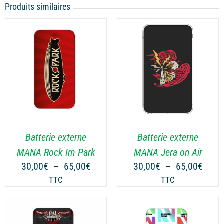
Produits similaires
CHOIX DES OPTIONS
CE
/
DÉTAILS
PRODUIT
A
PLUSIEURS
VARIATIONS.
LES
Batterie externe
Batterie externe
OPTIONS
MANA Jera on Air
MANA Rock Im Park
PEUVENT
Plag
Plage
30,00
€
–
65,00
€
30,00
€
–
65,00
€
ÊTRE
de
de
TTC
TTC
CHOISIES
prix :
prix :
SUR
30,0
30,00€
LA
à
à
PAGE