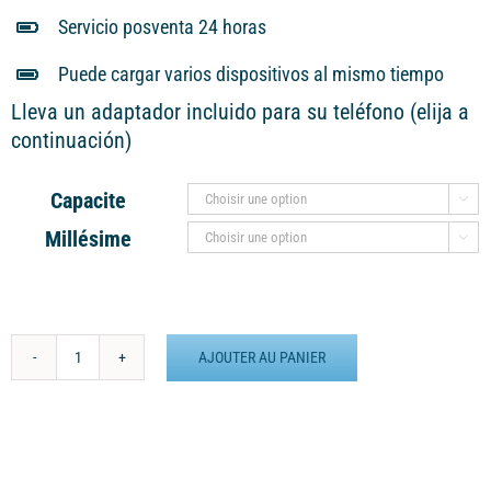
Servicio posventa 24 horas
Puede cargar varios dispositivos al mismo tiempo
Lleva un adaptador incluido para su teléfono (elija a
continuación)
Capacite

Millésime

AJOUTER AU PANIER
quantité
de
Batería
externa
MANA