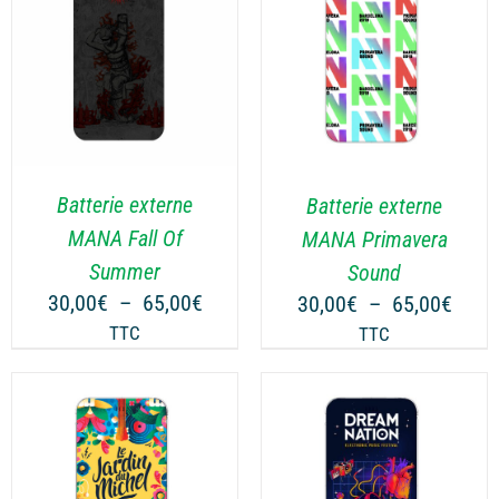
65,0
65,00€
DU
PRODUIT
CHOIX DES OPTIONS
CE
/
DÉTAILS
PRODUIT
A
PLUSIEURS
VARIATIONS.
LES
Batterie externe
Batterie externe
OPTIONS
MANA Fall Of
MANA Primavera
PEUVENT
Summer
Sound
ÊTRE
Plage
Plag
30,00
€
–
65,00
€
30,00
€
–
65,00
€
CHOISIES
de
de
TTC
SUR
TTC
prix :
prix :
LA
30,00€
30,0
PAGE
DU
à
à
PRODUIT
65,00€
65,0
CHOIX DES OPTIONS