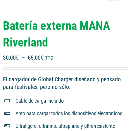
Batería externa MANA
Riverland
Plage
30,00
€
–
65,00
€
TTC
de
prix :
El cargador de Global Charger diseñado y pensado
30,00€
para festivales, pero no sólo:
à
65,00€
Cable de carga incluido
Apto para cargar todos los dispositivos electrónicos
Ultraligero, ultrafino, ultraplano y ultrarresistente