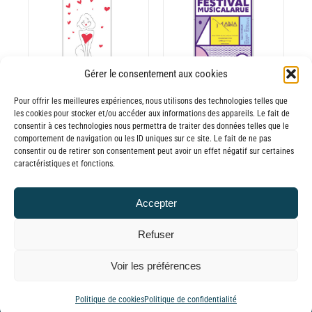
ODUIT
PRODUIT
à
à
CHOIX DES
CE
65,00€
65,00€
OPTIONS
/
ODUIT
PRODUIT
DÉTAILS
A
USIEURS
PLUSIEURS
Gérer le consentement aux cookies
RIATIONS.
VARIATIONS.
Batterie externe
Batterie externe
S
LES
Pour offrir les meilleures expériences, nous utilisons des technologies telles que
les cookies pour stocker et/ou accéder aux informations des appareils. Le fait de
TIONS
OPTIONS
MANA Recharge
MANA
consentir à ces technologies nous permettra de traiter des données telles que le
UVENT
PEUVENT
comportement de navigation ou les ID uniques sur ce site. Le fait de ne pas
ton amour
Musicalarue
RE
ÊTRE
consentir ou de retirer son consentement peut avoir un effet négatif sur certaines
30,00
€
–
30,00
€
–
caractéristiques et fonctions.
OISIES
CHOISIES
Plage
Plage
65,00
€
65,00
€
TTC
TTC
R
SUR
de
de
LA
Accepter
prix :
prix :
GE
PAGE
Refuser
30,00€
30,00€
DU
ODUIT
PRODUIT
à
à
© GLOBAL CHARGER SINCE 2015
Voir les préférences
65,00€
65,00€
Tiktok
Facebook
YouTube
Instagram
LinkedIn
Email
WhatsApp
Politique de cookies
Politique de confidentialité