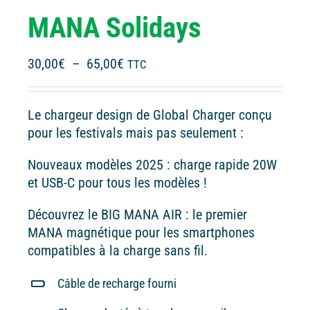
MANA Solidays
Plage
30,00
€
–
65,00
€
TTC
de
prix :
Le chargeur design de Global Charger conçu
30,00€
pour les festivals mais pas seulement :
à
65,00€
Nouveaux modèles 2025 : charge rapide 20W
et USB-C pour tous les modèles !
Découvrez le BIG MANA AIR : le premier
MANA magnétique pour les smartphones
compatibles à la charge sans fil.
Câble de recharge fourni