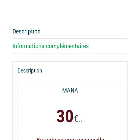
Batterie
externe
MANA
Solidays
Description
Informations complémentaires
Description
MANA
30
€
TTC
Batterie externe universelle