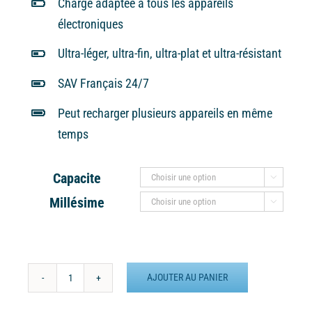
Charge adaptée à tous les appareils
électroniques
Ultra-léger, ultra-fin, ultra-plat et ultra-résistant
SAV Français 24/7
Peut recharger plusieurs appareils en même
temps
Capacite

Millésime

AJOUTER AU PANIER
quantité
de