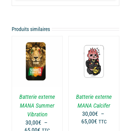
Produits similaires
CHOIX DES
CE
OPTIONS
/
ODUIT
PRODUIT
DÉTAILS
A
USIEURS
PLUSIEURS
RIATIONS.
VARIATIONS.
Batterie externe
Batterie externe
S
LES
TIONS
OPTIONS
MANA Summer
MANA Calcifer
UVENT
PEUVENT
30,00
€
–
Vibration
RE
ÊTRE
Plage
65,00
€
30,00
€
–
TTC
OISIES
CHOISIES
de
Plage
65,00
€
TTC