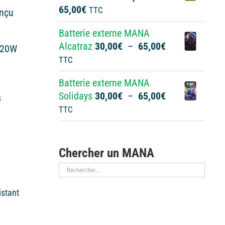
Plage
65,00
€
TTC
à
onçu
de
65,00€
Batterie externe MANA
prix :
Plage
Alcatraz
30,00
€
–
65,00
€
30,00€
 20W
de
TTC
à
prix :
65,00€
Batterie externe MANA
30,00€
Plage
Solidays
30,00
€
–
65,00
€
s
à
de
TTC
65,00€
prix :
30,00€
à
Chercher un MANA
65,00€
sistant