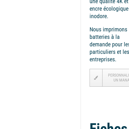
une qualité 4K et
encre écologique
inodore.
Nous imprimons 
batteries à la
demande pour le
particuliers et le
entreprises.
PERSONNAL
UN MAN
Fiches