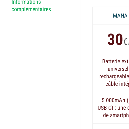
Informations
complémentaires
MANA
30
€
Batterie ex
universel
rechargeable
câble inté
5 000mAh 
USB-C) : une 
de smartp