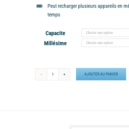
Peut recharger plusieurs appareils en 
temps
Capacite
Millésime
AJOUTER AU PANIER
quantité
de
Batterie
externe
MANA
Bout
Du