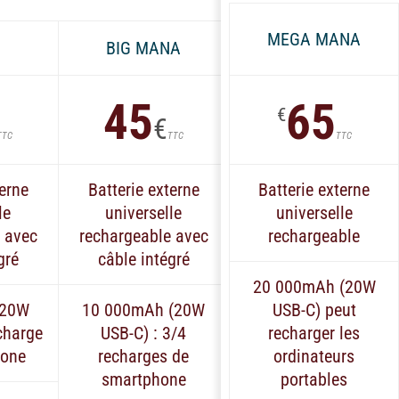
Monde
MEGA MANA
BIG MANA
45
65
€
€
TTC
TTC
TTC
terne
Batterie externe
Batterie externe
le
universelle
universelle
 avec
rechargeable avec
rechargeable
gré
câble intégré
20 000mAh (20W
(20W
10 000mAh (20W
USB-C) peut
charge
USB-C) : 3/4
recharger les
hone
recharges de
ordinateurs
smartphone
portables