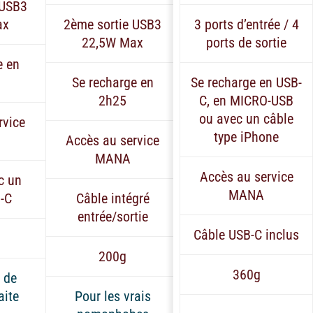
 USB3
ax
2ème sortie USB3
3 ports d’entrée / 4
22,5W Max
ports de sortie
e en
Se recharge en
Se recharge en USB-
2h25
C, en MICRO-USB
ou avec un câble
rvice
type iPhone
Accès au service
MANA
Accès au service
c un
MANA
-C
Câble intégré
entrée/sortie
Câble USB-C inclus
200g
360g
e de
aite
Pour les vrais