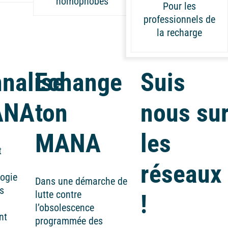
nomophobes
Pour les
professionnels de
la recharge
nalise
Echange
Suis
ANA
ton
nous su
MANA
les
t
réseaux
logie
Dans une démarche de
s
lutte contre
!
l’obsolescence
nt
programmée des