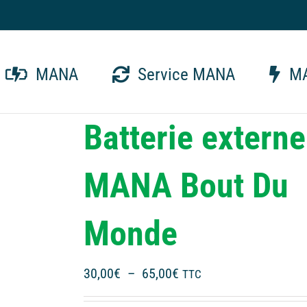
MANA
Service MANA
MA
Batterie externe
MANA Bout Du
Monde
Plage
30,00
€
–
65,00
€
TTC
de