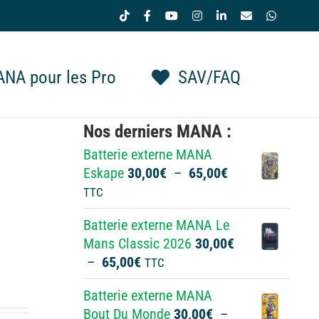
Tiktok
Facebook
YouTube
Instagram
LinkedIn
Email
WhatsAp
NA pour les Pro
SAV/FAQ
Nos derniers MANA :
Batterie externe MANA
Plage
Eskape
30,00
€
–
65,00
€
de
TTC
prix :
Batterie externe MANA Le
30,00€
Mans Classic 2026
30,00
€
à
Plage
–
65,00
€
TTC
65,00€
de
Batterie externe MANA
prix :
Bout Du Monde
30,00
€
–
30,00€