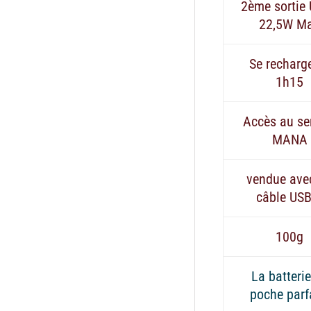
2ème sortie
22,5W M
Se recharg
1h15
Accès au se
MANA
vendue ave
câble USB
100g
La batteri
poche parf