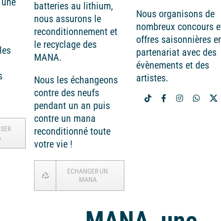
 une
batteries au lithium,
Nous organisons de
nous assurons le
nombreux concours e
reconditionnement et
offres saisonnières e
le recyclage des
les
partenariat avec des
MANA.
évènements et des
s
artistes.
Nous les échangeons
s
contre des neufs
pendant un an puis
contre un mana
ISER
reconditionné toute
A
votre vie !
ECHANGER UN
MANA
MANA, une