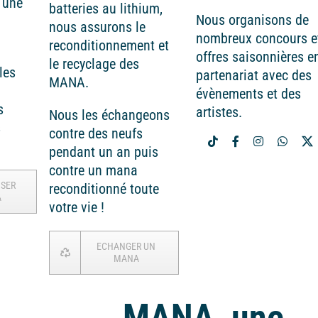
 une
batteries au lithium,
Nous organisons de
nous assurons le
nombreux concours e
reconditionnement et
offres saisonnières e
le recyclage des
les
partenariat avec des
MANA.
évènements et des
s
artistes.
Nous les échangeons
s
contre des neufs
pendant un an puis
contre un mana
ISER
reconditionné toute
A
votre vie !
ECHANGER UN
MANA
MANA, une