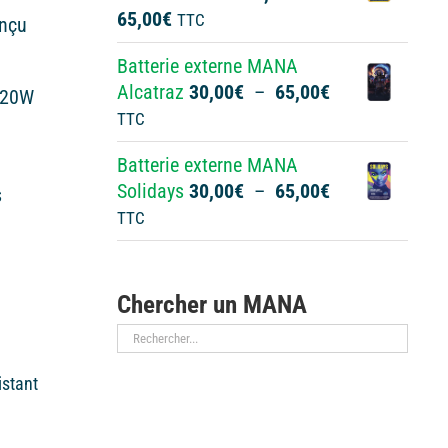
Plage
65,00
€
TTC
à
onçu
de
65,00€
Batterie externe MANA
prix :
Plage
Alcatraz
30,00
€
–
65,00
€
30,00€
 20W
de
TTC
à
prix :
65,00€
Batterie externe MANA
30,00€
Plage
Solidays
30,00
€
–
65,00
€
s
à
de
TTC
65,00€
prix :
30,00€
à
Chercher un MANA
65,00€
sistant