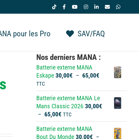
Tiktok
Facebook
YouTube
Instagram
LinkedIn
Email
WhatsAp
NA pour les Pro
SAV/FAQ
Nos derniers MANA :
Batterie externe MANA
Plage
Eskape
30,00
€
–
65,00
€
s
de
TTC
prix :
Batterie externe MANA Le
30,00€
Mans Classic 2026
30,00
€
à
Plage
–
65,00
€
TTC
65,00€
de
Batterie externe MANA
prix :
Bout Du Monde
30,00
€
–
30,00€