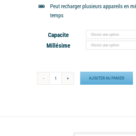
Peut recharger plusieurs appareils en 
temps
Capacite
Millésime
AJOUTER AU PANIER
quantité
de
Batterie
Externe
MANA
24
Heures