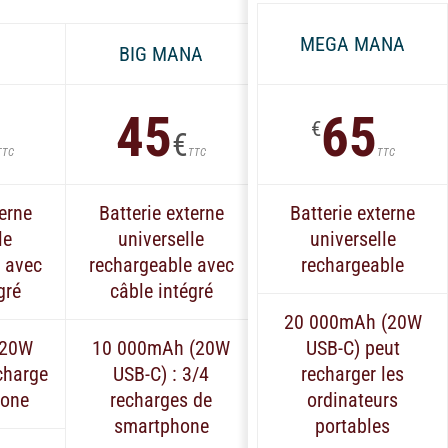
du
Mans
MEGA MANA
BIG MANA
2026
45
65
€
€
TTC
TTC
TTC
terne
Batterie externe
Batterie externe
le
universelle
universelle
 avec
rechargeable avec
rechargeable
gré
câble intégré
20 000mAh (20W
(20W
10 000mAh (20W
USB-C) peut
charge
USB-C) : 3/4
recharger les
hone
recharges de
ordinateurs
smartphone
portables