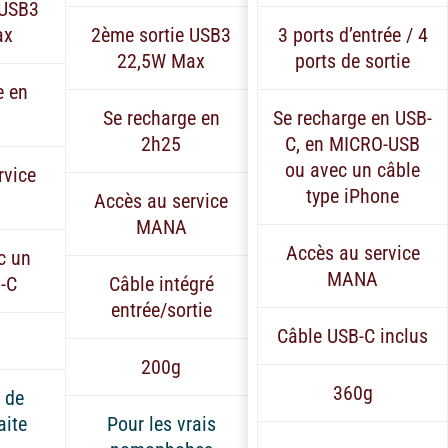
 USB3
ax
2ème sortie USB3
3 ports d’entrée / 4
22,5W Max
ports de sortie
e en
Se recharge en
Se recharge en USB-
2h25
C, en MICRO-USB
ou avec un câble
rvice
type iPhone
Accès au service
MANA
Accès au service
c un
MANA
-C
Câble intégré
entrée/sortie
Câble USB-C inclus
200g
360g
e de
aite
Pour les vrais