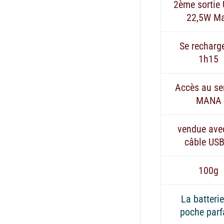
2ème sortie
22,5W M
Se recharg
1h15
Accès au se
MANA
vendue ave
câble USB
100g
La batteri
poche parf