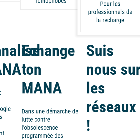
nomophobes
Pour les
professionnels de
la recharge
nalise
Echange
Suis
ANA
ton
nous su
MANA
les
t
réseaux
logie
Dans une démarche de
s
lutte contre
!
l’obsolescence
nt
programmée des