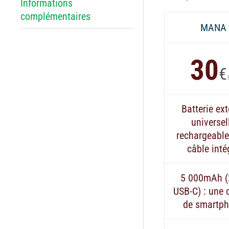
Informations
complémentaires
MANA
30
€
Batterie ex
universel
rechargeable
câble inté
5 000mAh 
USB-C) : une 
de smartp