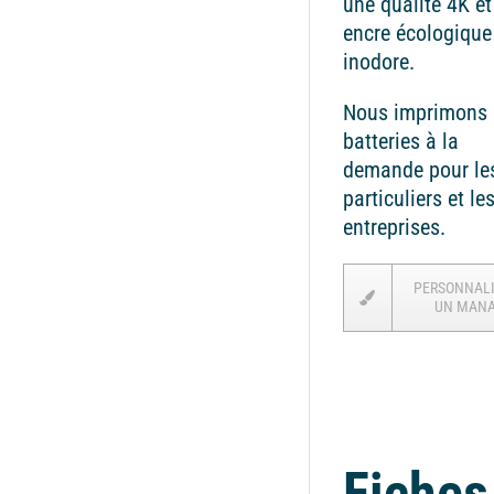
une qualité 4K et
encre écologique
inodore.
Nous imprimons 
batteries à la
demande pour le
particuliers et le
entreprises.
PERSONNAL
UN MAN
Fiches