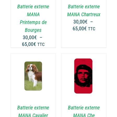
RIATIONS.
VARIATIONS.
Batterie externe
Batterie externe
S
LES
TIONS
OPTIONS
MANA
MANA Chartreux
UVENT
PEUVENT
30,00
€
–
Printemps de
RE
ÊTRE
Plage
65,00
€
TTC
Bourges
OISIES
CHOISIES
de
30,00
€
–
R
SUR
prix :
Plage
65,00
€
LA
TTC
30,00€
GE
PAGE
de
à
DU
prix :
65,00€
ODUIT
PRODUIT
30,00€
à
CHOIX DES
CE
65,00€
OPTIONS
/
ODUIT
PRODUIT
DÉTAILS
A
USIEURS
PLUSIEURS
RIATIONS.
VARIATIONS.
Batterie externe
Batterie externe
S
LES
TIONS
OPTIONS
MANA Cavalier
MANA Che