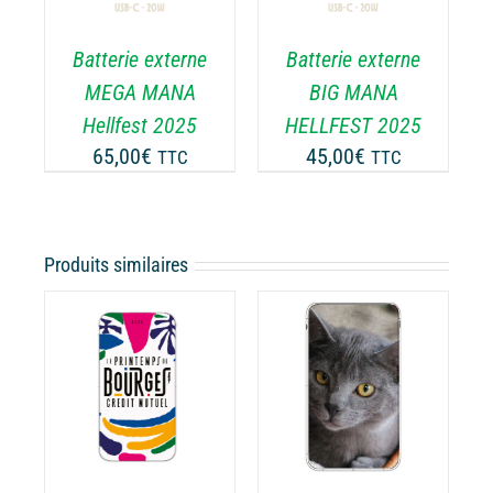
Batterie externe
Batterie externe
MEGA MANA
BIG MANA
Hellfest 2025
HELLFEST 2025
65,00
€
45,00
€
TTC
TTC
Produits similaires
CHOIX DES
CE
OPTIONS
/
ODUIT
PRODUIT
DÉTAILS
A
USIEURS
PLUSIEURS