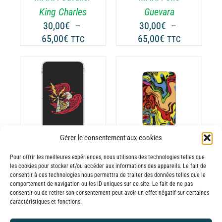
UVENT
PEUVENT
King Charles
Guevara
RE
ÊTRE
30,00
€
–
30,00
€
–
OISIES
CHOISIES
Plage
Plage
65,00
€
65,00
€
TTC
TTC
R
SUR
de
de
LA
prix :
prix :
GE
PAGE
30,00€
30,00€
DU
ODUIT
PRODUIT
à
à
CHOIX DES
CE
65,00€
65,00€
OPTIONS
/
ODUIT
PRODUIT
DÉTAILS
A
USIEURS
PLUSIEURS
Gérer le consentement aux cookies
RIATIONS.
VARIATIONS.
Batterie externe
Batterie externe
S
LES
Pour offrir les meilleures expériences, nous utilisons des technologies telles que
les cookies pour stocker et/ou accéder aux informations des appareils. Le fait de
TIONS
OPTIONS
MANA Jera on
MANA Sertürner
consentir à ces technologies nous permettra de traiter des données telles que le
UVENT
PEUVENT
comportement de navigation ou les ID uniques sur ce site. Le fait de ne pas
30,00
€
–
Air
RE
ÊTRE
consentir ou de retirer son consentement peut avoir un effet négatif sur certaines
Plage
65,00
€
30,00
€
–
TTC
caractéristiques et fonctions.
OISIES
CHOISIES
de
Plage
65,00
€
TTC
R
SUR