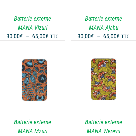
PLUSIEURS
VARIATIONS.
LES
Batterie externe
Batterie externe
OPTIONS
MANA Vizuri
MANA Ajabu
PEUVENT
Plage
Plage
30,00
€
–
65,00
€
30,00
€
–
65,00
€
TTC
TTC
ÊTRE
de
de
CHOISIES
prix :
prix :
SUR
30,00€
30,00€
LA
PAGE
à
à
DU
65,00€
65,00€
CHOIX DES OPTIONS
PRODUIT
CE
/
DÉTAILS
PRODUIT
A
PLUSIEURS
VARIATIONS.
LES
Batterie externe
Batterie externe
OPTIONS
MANA Mzuri
MANA Werevu
PEUVENT