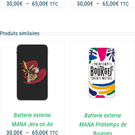
Plage
Plage
30,00
€
–
65,00
€
30,00
€
–
65,00
€
TTC
TTC
ÊTRE
de
de
CHOISIES
prix :
prix :
SUR
30,00€
30,00€
LA
Produits similaires
PAGE
à
à
DU
65,00€
65,00€
PRODUIT
CHOIX DES OPTIONS
CE
/
DÉTAILS
PRODUIT
A
PLUSIEURS
VARIATIONS.
LES
Batterie externe
Batterie externe
OPTIONS
MANA Jera on Air
MANA Printemps de
PEUVENT
Plage
30,00
€
–
65,00
€
Bourges
TTC
ÊTRE