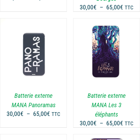
de
Plage
30,00
€
–
65,00
€
CHOISIES
TTC
prix :
SUR
de
30,00€
LA
prix :
à
PAGE
30,00€
DU
65,00€
à
PRODUIT
65,00€
CHOIX DES OPTIONS
CE
/
DÉTAILS
PRODUIT
A
PLUSIEURS
VARIATIONS.
LES
Batterie externe
Batterie externe
OPTIONS
MANA Panoramas
MANA Les 3
PEUVENT
Plage
30,00
€
–
65,00
€
éléphants
TTC
ÊTRE
de
Plage
30,00
€
–
65,00
€
CHOISIES
TTC
prix :
SUR
de
30,00€
LA
prix :