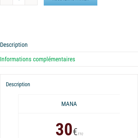
quantité
de
Batterie
externe
MANA
Manufa
Description
Informations complémentaires
Description
MANA
30
€
TTC