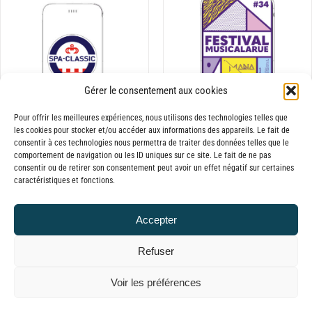
à
PAGE
30,00€
DU
65,00€
à
PRODUIT
65,00€
CHOIX DES OPTIONS
CE
/
DÉTAILS
PRODUIT
Gérer le consentement aux cookies
A
Pour offrir les meilleures expériences, nous utilisons des technologies telles que
PLUSIEURS
les cookies pour stocker et/ou accéder aux informations des appareils. Le fait de
VARIATIONS.
consentir à ces technologies nous permettra de traiter des données telles que le
LES
comportement de navigation ou les ID uniques sur ce site. Le fait de ne pas
Batterie externe
Batterie externe
consentir ou de retirer son consentement peut avoir un effet négatif sur certaines
OPTIONS
MANA Spa Classic
MANA Musicalarue
caractéristiques et fonctions.
PEUVENT
Plage
Plage
30,00
€
–
65,00
€
30,00
€
–
65,00
€
TTC
TTC
ÊTRE
de
de
CHOISIES
Accepter
prix :
prix :
SUR
Refuser
30,00€
30,00€
LA
PAGE
à
à
© GLOBAL CHARGER SINCE 2015
Voir les préférences
DU
65,00€
65,00€
PRODUIT
Tiktok
Facebook
YouTube
Instagram
LinkedIn
Email
WhatsApp