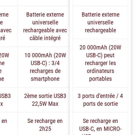
erne
Batterie externe
Batterie externe
le
universelle
universelle
 avec
rechargeable avec
rechargeable
gré
câble intégré
20 000mAh (20W
20W
10 000mAh (20W
USB-C) peut
ne
USB-C) : 3/4
recharger les
e
recharges de
ordinateurs
ne
smartphone
portables
 USB3
2ème sortie USB3
3 ports d’entrée / 4
x
22,5W Max
ports de sortie
 en
Se recharge en
Se recharge en
2h25
USB-C, en MICRO-