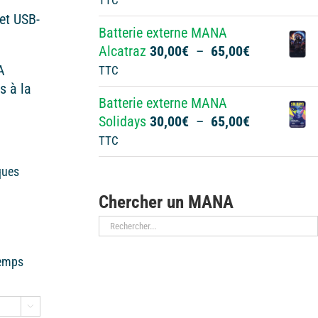
TTC
à
prix :
et USB-
65,00€
Batterie externe MANA
30,00€
Plage
Alcatraz
30,00
€
–
65,00
€
à
de
A
TTC
65,00€
prix :
s à la
Batterie externe MANA
30,00€
Plage
Solidays
30,00
€
–
65,00
€
à
de
TTC
65,00€
prix :
ques
30,00€
à
Chercher un MANA
65,00€
temps
