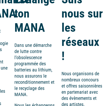
ANA
ton
nous sur
MANA
les
t
réseaux
logie
Dans une démarche
s
de lutte contre
!
l’obsolescence
nt
programmée des
 une
batteries au lithium,
Nous organisons de
nous assurons le
nombreux concours
reconditionnement et
et offres saisonnières
le recyclage des
les
en partenariat avec
MANA.
des évènements et
s
des artistes.
Nous les échangeons