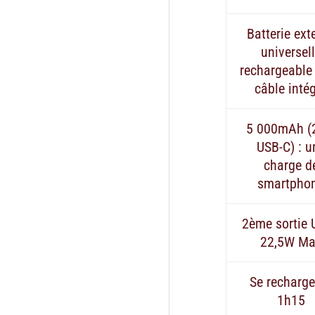
Batterie ext
universel
rechargeable
câble inté
5 000mAh (
USB-C) : u
charge d
smartpho
2ème sortie
22,5W Ma
Se recharge
1h15