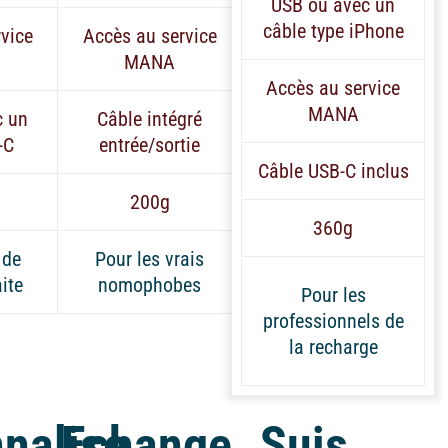
USB ou avec un
câble type iPhone
vice
Accès au service
MANA
Accès au service
MANA
c un
Câble intégré
-C
entrée/sortie
Câble USB-C inclus
200g
360g
 de
Pour les vrais
ite
nomophobes
Pour les
professionnels de
la recharge
nalise
Echange
Suis