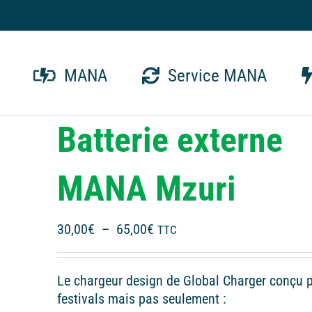
MANA
Service MANA
Batterie externe
MANA Mzuri
Plage
30,00
€
–
65,00
€
TTC
de
prix :
Le chargeur design de Global Charger conçu p
30,00€
festivals mais pas seulement :
à