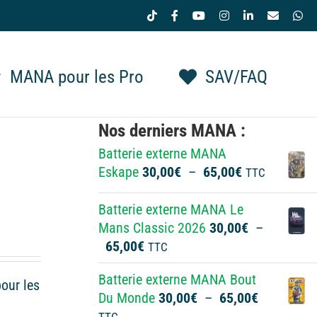
Tiktok
Facebook
YouTube
Instagram
LinkedIn
Email
Wh
MANA pour les Pro
SAV/FAQ
Nos derniers MANA :
Batterie externe MANA
Plage
Eskape
30,00
€
–
65,00
€
TTC
de
prix :
Batterie externe MANA Le
30,00€
Mans Classic 2026
30,00
€
–
à
Plage
65,00
€
TTC
65,00€
de
Batterie externe MANA Bout
prix :
our les
Plage
Du Monde
30,00
€
–
65,00
€
30,00€
de