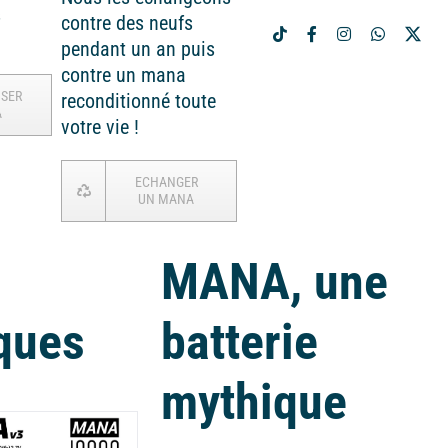
s
contre des neufs
pendant un an puis
contre un mana
ISER
reconditionné toute
A
votre vie !
ECHANGER
UN MANA
MANA, une
ques
batterie
mythique