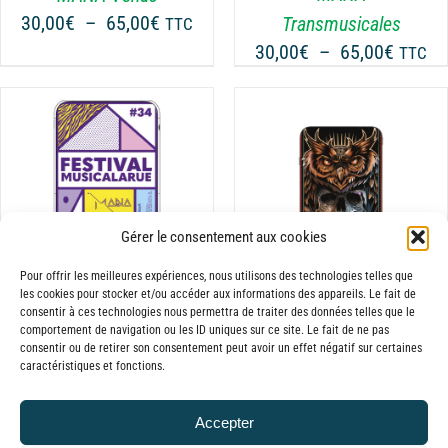
PEUVENT
Plage
30,00
€
–
65,00
€
Transmusicales
TTC
ÊTRE
de
Plage
30,00
€
–
65,00
€
CHOISIES
TTC
prix :
SUR
de
30,00€
LA
prix :
PAGE
à
30,00€
DU
65,00€
à
PRODUIT
65,00€
CHOIX DES OPTIONS
CE
/
DÉTAILS
PRODUIT
Gérer le consentement aux cookies
A
PLUSIEURS
Pour offrir les meilleures expériences, nous utilisons des technologies telles que
les cookies pour stocker et/ou accéder aux informations des appareils. Le fait de
VARIATIONS.
consentir à ces technologies nous permettra de traiter des données telles que le
LES
comportement de navigation ou les ID uniques sur ce site. Le fait de ne pas
Batterie externe
Batterie externe
OPTIONS
consentir ou de retirer son consentement peut avoir un effet négatif sur certaines
MANA Musicalarue
MANA Dead Owl
caractéristiques et fonctions.
PEUVENT
Plage
Plage
30,00
€
–
65,00
€
30,00
€
–
65,00
€
TTC
TTC
ÊTRE
de
de
CHOISIES
Accepter
prix :
prix :