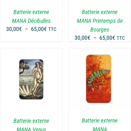
VARIATIONS.
LES
Batterie externe
Batterie externe
OPTIONS
MANA Décibulles
MANA Printemps de
PEUVENT
Plage
30,00
€
–
65,00
€
Bourges
TTC
ÊTRE
de
Plage
30,00
€
–
65,00
€
CHOISIES
TTC
prix :
SUR
de
30,00€
LA
prix :
PAGE
à
30,00€
DU
65,00€
à
PRODUIT
65,00€
CHOIX DES OPTIONS
CE
/
DÉTAILS
PRODUIT
A
PLUSIEURS
VARIATIONS.
LES
Batterie externe
Batterie externe
OPTIONS
MANA
MANA Venus