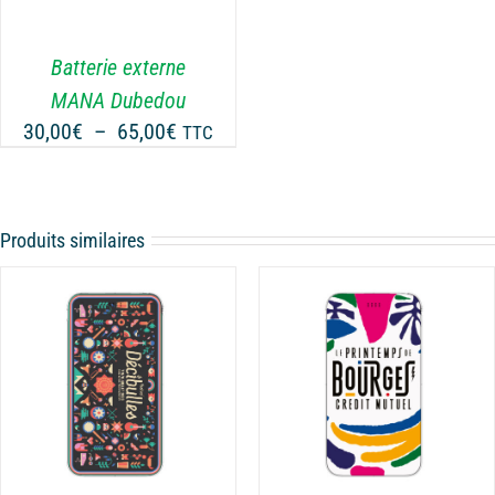
Batterie externe
MANA Dubedou
Plage
30,00
€
–
65,00
€
TTC
de
prix :
30,00€
Produits similaires
à
65,00€
CHOIX DES OPTIONS
CE
/
DÉTAILS
PRODUIT
A
PLUSIEURS