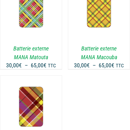
CHOIX DES OPTIONS
CE
/
DÉTAILS
PRODUIT
A
PLUSIEURS
VARIATIONS.
LES
Batterie externe
Batterie externe
OPTIONS
MANA Matouta
MANA Macouba
PEUVENT
Plage
Plage
30,00
€
–
65,00
€
30,00
€
–
65,00
€
TTC
TTC
ÊTRE
de
de
CHOISIES
prix :
prix :
SUR
30,00€
30,00€
LA
PAGE
à
à
DU
65,00€
65,00€
PRODUIT