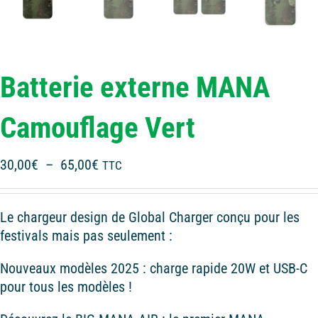
Batterie externe MANA
Camouflage Vert
Plage
30,00
€
–
65,00
€
TTC
de
prix :
Le chargeur design de Global Charger conçu pour les
30,00€
festivals mais pas seulement :
à
65,00€
Nouveaux modèles 2025 : charge rapide 20W et USB-C
pour tous les modèles !