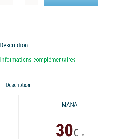
quantité
de
Batterie
externe
MANA
Camouflage
Description
Vert
Informations complémentaires
Description
MANA
30
€
TTC