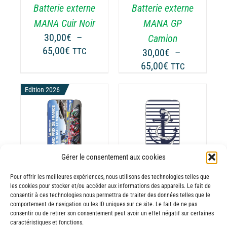
Batterie externe
Batterie externe
S
LES
TIONS
OPTIONS
MANA Cuir Noir
MANA GP
UVENT
PEUVENT
30,00
€
–
Camion
RE
ÊTRE
Plage
65,00
€
TTC
30,00
€
–
OISIES
CHOISIES
de
Plage
65,00
€
TTC
R
SUR
prix :
de
LA
30,00€
Edition 2026
prix :
GE
PAGE
à
30,00€
DU
65,00€
ODUIT
PRODUIT
à
CHOIX DES
CE
65,00€
OPTIONS
/
ODUIT
PRODUIT
DÉTAILS
A
Gérer le consentement aux cookies
USIEURS
PLUSIEURS
RIATIONS.
VARIATIONS.
Pour offrir les meilleures expériences, nous utilisons des technologies telles que
les cookies pour stocker et/ou accéder aux informations des appareils. Le fait de
Batterie externe
Batterie externe
S
LES
consentir à ces technologies nous permettra de traiter des données telles que le
TIONS
OPTIONS
MANA Grand
MANA Marinière
comportement de navigation ou les ID uniques sur ce site. Le fait de ne pas
UVENT
PEUVENT
consentir ou de retirer son consentement peut avoir un effet négatif sur certaines
30,00
€
–
Prix de France
caractéristiques et fonctions.
RE
ÊTRE