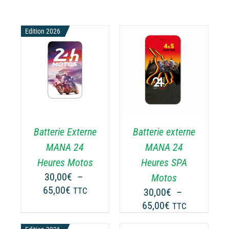
Edition 2026
CHOIX DES
CE
OPTIONS
/
ODUIT
PRODUIT
DÉTAILS
A
USIEURS
PLUSIEURS
RIATIONS.
VARIATIONS.
Batterie Externe
Batterie externe
S
LES
TIONS
OPTIONS
MANA 24
MANA 24
UVENT
PEUVENT
Heures Motos
Heures SPA
RE
ÊTRE
30,00
€
–
Motos
OISIES
CHOISIES
Plage
65,00
€
TTC
30,00
€
–
R
SUR
de
Plage
65,00
€
LA
TTC
prix :
GE
PAGE
de