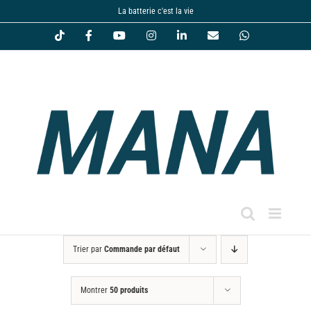
Passer
La batterie c'est la vie
au
Tiktok
Facebook
YouTube
Instagram
LinkedIn
Email
WhatsApp
contenu
Trier par
Commande par défaut
Montrer
50 produits