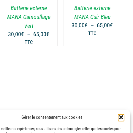
VARIATIONS.
Batterie externe
Batterie externe
LES
OPTIONS
MANA Camouflage
MANA Cuir Bleu
PEUVENT
Plage
30,00
€
–
65,00
€
Vert
ÊTRE
de
Plage
30,00
€
–
65,00
€
TTC
CHOISIES
prix :
de
TTC
SUR
30,00€
prix :
LA
à
€
30,00€
PAGE
65,00€
à
DU
€
65,00€
PRODUIT
Gérer le consentement aux cookies
s meilleures expériences, nous utilisons des technologies telles que les cookies pour