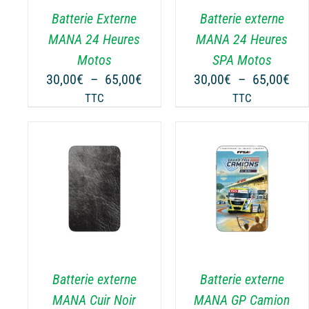
.
VARIATIONS.
VARIATIONS.
Batterie Externe
Batterie externe
LES
LES
OPTIONS
OPTIONS
MANA 24 Heures
MANA 24 Heures
PEUVENT
PEUVENT
Motos
SPA Motos
ÊTRE
ÊTRE
Plage
Pla
30,00
€
–
65,00
€
30,00
€
–
65,00
€
CHOISIES
CHOISIES
de
de
TTC
TTC
SUR
SUR
prix :
prix
LA
LA
30,00€
30,
PAGE
PAGE
à
à
DU
DU
65,00€
65,
PRODUIT
PRODUIT
NS
CHOIX DES OPTIONS
CHOIX DES OPTIONS
CE
CE
/
DÉTAILS
/
DÉTAILS
PRODUIT
PRODUIT
A
A
PLUSIEURS
PLUSIEURS
.
VARIATIONS.
VARIATIONS.
Batterie externe
Batterie externe
LES
LES
OPTIONS
OPTIONS
MANA Cuir Noir
MANA GP Camion