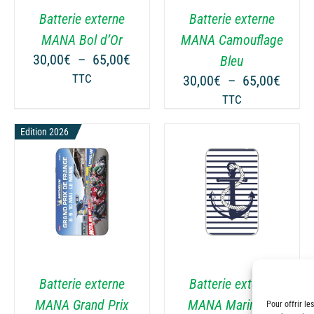
VARIATIONS.
VARIATIONS.
Batterie externe
Batterie externe
LES
LES
OPTIONS
OPTIONS
MANA Bol d’Or
MANA Camouflage
PEUVENT
PEUVENT
Plage
30,00
€
–
65,00
€
Bleu
ÊTRE
ÊTRE
de
ge
Plage
TTC
30,00
€
–
65,00
€
CHOISIES
CHOISIES
prix :
de
TTC
SUR
SUR
30,00€
 :
prix :
LA
LA
à
00€
Edition 2026
30,00
PAGE
PAGE
65,00€
à
DU
DU
00€
65,00
PRODUIT
PRODUIT
CHOIX DES OPTIONS
CE
/
DÉTAILS
PRODUIT
A
PLUSIEURS
VARIATIONS.
Batterie externe
Batterie externe
LES
OPTIONS
MANA Grand Prix
MANA Marinière
Pour offrir le