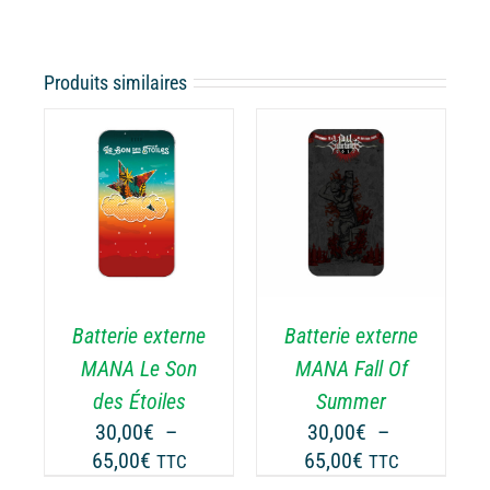
de
R
prix :
30,00€
GE
Produits similaires
à
65,00€
ODUIT
CHOIX DES
CE
OPTIONS
/
PRODUIT
ODUIT
DÉTAILS
A
PLUSIEURS
USIEURS
VARIATIONS.
RIATIONS.
Batterie externe
Batterie externe
LES
S
OPTIONS
TIONS
MANA Fall Of
MANA Le Son
PEUVENT
UVENT
Summer
des Étoiles
ÊTRE
RE
30,00
€
–
30,00
€
–
CHOISIES
OISIES
Plage
Plage
65,00
€
65,00
€
TTC
TTC
SUR
R
de
de