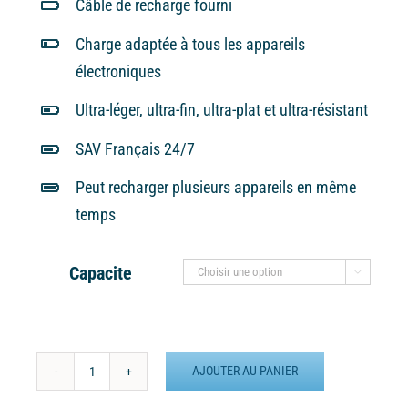
Câble de recharge fourni
Charge adaptée à tous les appareils
électroniques
Ultra-léger, ultra-fin, ultra-plat et ultra-résistant
SAV Français 24/7
Peut recharger plusieurs appareils en même
temps
Capacite

AJOUTER AU PANIER
quantité
de