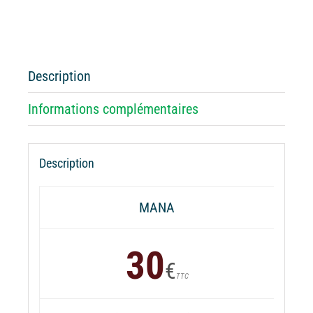
Batterie
externe
MANA
Macouba
Description
Informations complémentaires
Description
MANA
30
€
TTC