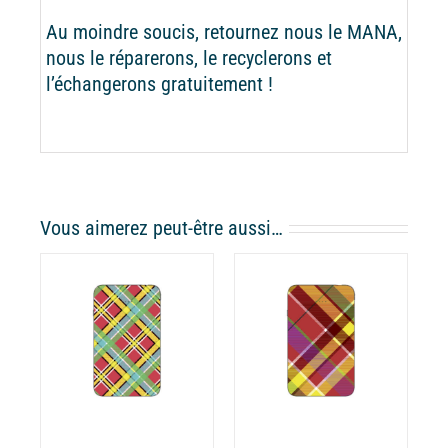
Au moindre soucis, retournez nous le MANA,
nous le réparerons, le recyclerons et
l’échangerons gratuitement !
Vous aimerez peut-être aussi…
CHOIX DES
CE
OPTIONS
/
ODUIT
PRODUIT
DÉTAILS
A
USIEURS
PLUSIEURS
RIATIONS.
VARIATIONS.