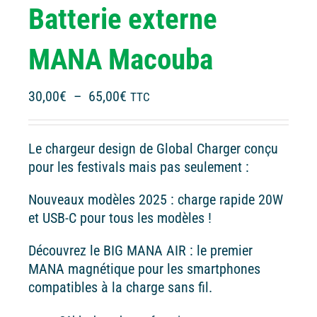
Batterie externe
MANA Macouba
Plage
30,00
€
–
65,00
€
TTC
de
prix :
Le chargeur design de Global Charger conçu
30,00€
pour les festivals mais pas seulement :
à
65,00€
Nouveaux modèles 2025 : charge rapide 20W
et USB-C pour tous les modèles !
Découvrez le BIG MANA AIR : le premier
MANA magnétique pour les smartphones
compatibles à la charge sans fil.