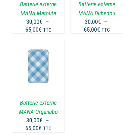
Batterie externe
Batterie externe
S
LES
TIONS
OPTIONS
MANA Matouta
MANA Dubedou
UVENT
PEUVENT
30,00
€
–
30,00
€
–
RE
ÊTRE
Plage
Plage
65,00
€
65,00
€
TTC
TTC
OISIES
CHOISIES
de
de
R
SUR
prix :
prix :
LA
30,00€
30,00€
GE
PAGE
à
à
DU
65,00€
65,00€
ODUIT
PRODUIT
ODUIT
USIEURS
RIATIONS.
Batterie externe
S
TIONS
MANA Organabo
UVENT
30,00
€
–
RE
Plage
65,00
€
TTC
OISIES