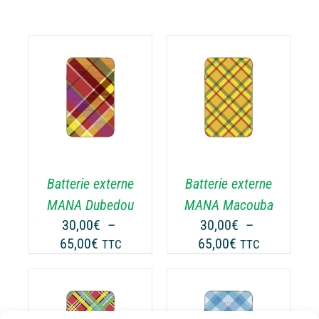
CHOIX DES
CE
OPTIONS
/
ODUIT
PRODUIT
DÉTAILS
A
USIEURS
PLUSIEURS
RIATIONS.
VARIATIONS.
Batterie externe
Batterie externe
S
LES
TIONS
OPTIONS
MANA Dubedou
MANA Macouba
UVENT
PEUVENT
30,00
€
–
30,00
€
–
RE
ÊTRE
Plage
Plage
65,00
€
65,00
€
TTC
TTC
OISIES
CHOISIES
de
de
R
SUR
prix :
prix :
LA
30,00€
30,00€
GE
PAGE
à
à
CHOIX DES