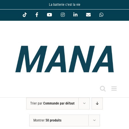
Passer
La batterie c'est la vie
au
Tiktok
Facebook
YouTube
Instagram
LinkedIn
Email
WhatsApp
contenu
Trier par
Commande par défaut
Montrer
50 produits