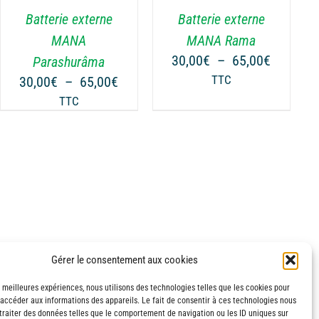
VARIATIONS.
Batterie externe
Batterie externe
LES
OPTIONS
MANA
MANA Rama
PEUVENT
Plage
30,00
€
–
65,00
€
Parashurâma
ÊTRE
de
Plage
30,00
€
–
65,00
€
TTC
CHOISIES
prix :
de
TTC
SUR
€
30,00€
prix :
LA
à
30,00€
PAGE
€
65,00€
à
DU
65,00€
PRODUIT
Gérer le consentement aux cookies
s meilleures expériences, nous utilisons des technologies telles que les cookies pour
 accéder aux informations des appareils. Le fait de consentir à ces technologies nous
traiter des données telles que le comportement de navigation ou les ID uniques sur