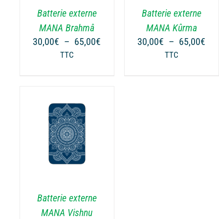
.
VARIATIONS.
VARIATIONS.
Batterie externe
Batterie externe
LES
LES
OPTIONS
OPTIONS
MANA Brahmâ
MANA Kûrma
PEUVENT
PEUVENT
Plage
Pla
30,00
€
–
65,00
€
30,00
€
–
65,00
€
ÊTRE
ÊTRE
de
de
TTC
TTC
CHOISIES
CHOISIES
prix :
prix
SUR
SUR
30,00€
30,
LA
LA
à
à
PAGE
PAGE
65,00€
65,
DU
DU
PRODUIT
PRODUIT
NS
.
Batterie externe
MANA Vishnu