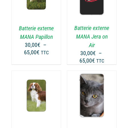
PRODUIT
ODUIT
DÉTAILS
A
PLUSIEURS
USIEURS
VARIATIONS.
RIATIONS.
Batterie externe
Batterie externe
LES
S
OPTIONS
TIONS
MANA Jera on
MANA Papillon
PEUVENT
UVENT
30,00
€
–
Air
ÊTRE
RE
Plage
65,00
€
30,00
€
–
TTC
CHOISIES
OISIES
de
Plage
65,00
€
TTC
SUR
R
prix :
de
LA
30,00€
prix :
PAGE
GE
à
30,00€
DU
65,00€
PRODUIT
ODUIT
à
CHOIX DES
CE
65,00€
OPTIONS
/
ODUIT
PRODUIT
DÉTAILS
A
USIEURS
PLUSIEURS
RIATIONS.
VARIATIONS.