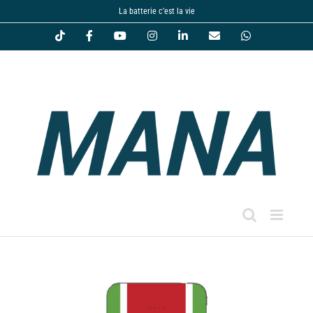
Passer
La batterie c'est la vie
au
Tiktok
Facebook
YouTube
Instagram
LinkedIn
Email
WhatsApp
contenu