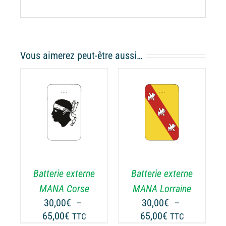
Vous aimerez peut-être aussi…
CHOIX DES
CE
OPTIONS
/
ODUIT
PRODUIT
DÉTAILS
A
USIEURS
PLUSIEURS
RIATIONS.
VARIATIONS.
Batterie externe
Batterie externe
S
LES
TIONS
OPTIONS
MANA Corse
MANA Lorraine
UVENT
PEUVENT
30,00
€
–
30,00
€
–
RE
ÊTRE
Plage
Plage
65,00
€
65,00
€
TTC
TTC
OISIES
CHOISIES