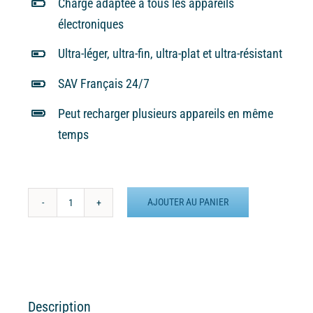
Charge adaptée à tous les appareils
électroniques
Ultra-léger, ultra-fin, ultra-plat et ultra-résistant
SAV Français 24/7
Peut recharger plusieurs appareils en même
temps
AJOUTER AU PANIER
quantité
de
Batterie
externe
MANA
Vendée
Description