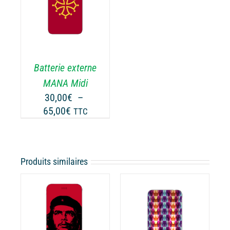
65,00€
ODUIT
USIEURS
RIATIONS.
Batterie externe
S
TIONS
MANA Midi
UVENT
30,00
€
–
RE
Plage
65,00
€
TTC
OISIES
de
R
prix :
30,00€
GE
Produits similaires
à
65,00€
ODUIT
CHOIX DES
CE
OPTIONS
/