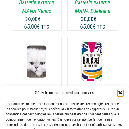
Batterie externe
Batterie externe
S
LES
TIONS
OPTIONS
MANA Venus
MANA Edeleanu
UVENT
PEUVENT
30,00
€
–
30,00
€
–
RE
ÊTRE
Plage
Plage
65,00
€
65,00
€
TTC
TTC
OISIES
CHOISIES
de
de
R
SUR
prix :
prix :
LA
30,00€
30,00€
GE
PAGE
à
à
CHOIX DES
DU
CE
65,00€
65,00€
OPTIONS
/
ODUIT
PRODUIT
ODUIT
PRODUIT
DÉTAILS
A
USIEURS
PLUSIEURS
RIATIONS.
VARIATIONS.
Gérer le consentement aux cookies
Batterie externe
Batterie externe
S
LES
TIONS
OPTIONS
MANA Persan
MANA
Pour offrir les meilleures expériences, nous utilisons des technologies telles que
UVENT
PEUVENT
les cookies pour stocker et/ou accéder aux informations des appareils. Le fait de
30,00
€
–
Printemps de
consentir à ces technologies nous permettra de traiter des données telles que le
RE
ÊTRE
Plage
65,00
€
comportement de navigation ou les ID uniques sur ce site. Le fait de ne pas
TTC
Bourges
OISIES
CHOISIES
consentir ou de retirer son consentement peut avoir un effet négatif sur certaines
de