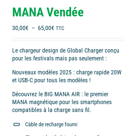
MANA Vendée
Plage
30,00
€
–
65,00
€
TTC
de
prix :
Le chargeur design de Global Charger conçu
30,00€
pour les festivals mais pas seulement :
à
65,00€
Nouveaux modèles 2025 : charge rapide 20W
et USB-C pour tous les modèles !
Découvrez le BIG MANA AIR : le premier
MANA magnétique pour les smartphones
compatibles à la charge sans fil.
Câble de recharge fourni