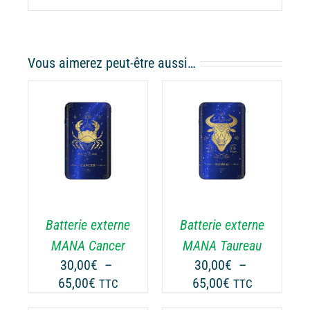
Vous aimerez peut-être aussi…
CHOIX DES
CE
OPTIONS
/
ODUIT
PRODUIT
DÉTAILS
A
USIEURS
PLUSIEURS
RIATIONS.
VARIATIONS.
Batterie externe
Batterie externe
S
LES
TIONS
OPTIONS
MANA Cancer
MANA Taureau
UVENT
PEUVENT
30,00
€
–
30,00
€
–
RE
ÊTRE
Plage
Plage
65,00
€
65,00
€
TTC
TTC
OISIES
CHOISIES
de
de
R
SUR