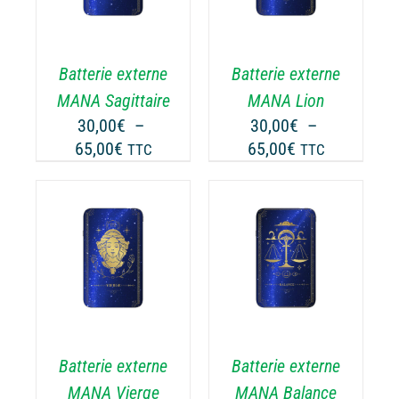
A
USIEURS
PLUSIEURS
RIATIONS.
VARIATIONS.
Batterie externe
Batterie externe
S
LES
TIONS
OPTIONS
MANA Sagittaire
MANA Lion
UVENT
PEUVENT
30,00
€
–
30,00
€
–
RE
ÊTRE
Plage
Plage
65,00
€
65,00
€
TTC
TTC
OISIES
CHOISIES
de
de
R
SUR
prix :
prix :
LA
30,00€
30,00€
GE
PAGE
à
à
CHOIX DES
DU
CE
65,00€
65,00€
OPTIONS
/
ODUIT
PRODUIT
ODUIT
PRODUIT
DÉTAILS
A
USIEURS
PLUSIEURS
RIATIONS.
VARIATIONS.
Batterie externe
Batterie externe
S
LES
TIONS
OPTIONS
MANA Vierge
MANA Balance