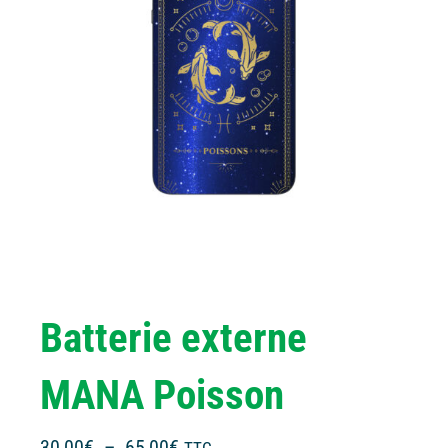
Batterie externe
MANA Poisson
Plage
30,00
€
–
65,00
€