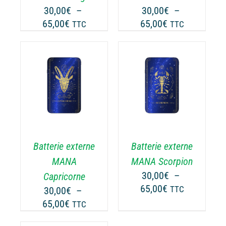
UVENT
PEUVENT
30,00
€
–
30,00
€
–
RE
ÊTRE
Plage
Plage
65,00
€
65,00
€
TTC
TTC
OISIES
CHOISIES
de
de
R
SUR
prix :
prix :
LA
30,00€
30,00€
GE
PAGE
à
à
CHOIX DES
DU
CE
65,00€
65,00€
OPTIONS
/
ODUIT
PRODUIT
ODUIT
PRODUIT
DÉTAILS
A
USIEURS
PLUSIEURS
RIATIONS.
VARIATIONS.
Batterie externe
Batterie externe
S
LES
TIONS
OPTIONS
MANA
MANA Scorpion
UVENT
PEUVENT
30,00
€
–
Capricorne
RE
ÊTRE
Plage
65,00
€
30,00
€
–
TTC
OISIES
CHOISIES
de
Plage
65,00
€
TTC
R
SUR
prix :
de
LA