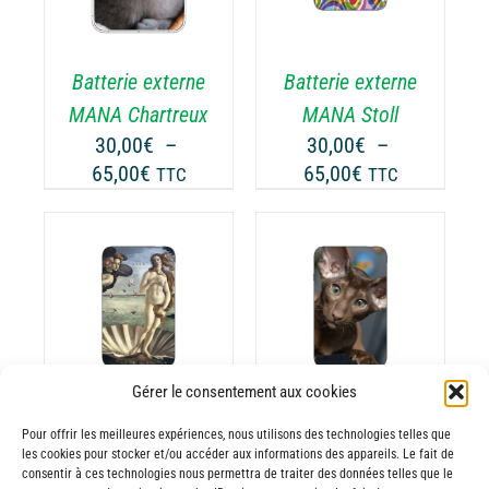
A
USIEURS
PLUSIEURS
RIATIONS.
VARIATIONS.
Batterie externe
Batterie externe
S
LES
TIONS
OPTIONS
MANA Chartreux
MANA Stoll
UVENT
PEUVENT
30,00
€
–
30,00
€
–
RE
ÊTRE
Plage
Plage
65,00
€
65,00
€
TTC
TTC
OISIES
CHOISIES
de
de
R
SUR
prix :
prix :
LA
30,00€
30,00€
GE
PAGE
à
à
CHOIX DES
DU
CE
65,00€
65,00€
OPTIONS
/
ODUIT
PRODUIT
ODUIT
PRODUIT
DÉTAILS
A
USIEURS
PLUSIEURS
Gérer le consentement aux cookies
RIATIONS.
VARIATIONS.
Batterie externe
Batterie externe
S
LES
Pour offrir les meilleures expériences, nous utilisons des technologies telles que
les cookies pour stocker et/ou accéder aux informations des appareils. Le fait de
TIONS
OPTIONS
MANA Venus
MANA Oriental
consentir à ces technologies nous permettra de traiter des données telles que le