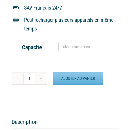
SAV Français 24/7
Peut recharger plusieurs appareils en même
temps
Capacite

AJOUTER AU PANIER
quantité
de
Batterie
externe
MANA
Poisson
Description