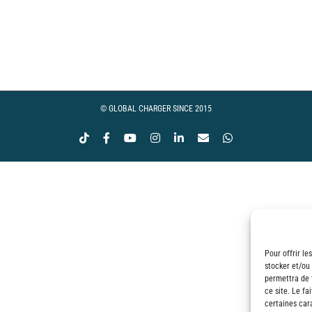
© GLOBAL CHARGER SINCE 2015
Tiktok
Facebook
YouTube
Instagram
LinkedIn
Email
WhatsApp
Pour offrir le
stocker et/ou
permettra de 
ce site. Le fa
certaines cara