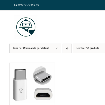
Passer
La batterie c'est la vie
au
contenu
Trier par
Commande par défaut
Montrer
50 produits
NS