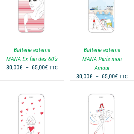
CHOIX DES OPTIONS
CE
/
DÉTAILS
PRODUIT
A
PLUSIEURS
VARIATIONS.
LES
Batterie externe
Batterie externe
OPTIONS
MANA Ex fan des 60’s
MANA Paris mon
PEUVENT
Plage
30,00
€
–
65,00
€
Amour
TTC
ÊTRE
de
Plage
30,00
€
–
65,00
€
CHOISIES
TTC
prix :
SUR
de
30,00€
LA
prix :
PAGE
à
30,00€
DU
65,00€
à
PRODUIT
65,00€
CHOIX DES OPTIONS
CE
/
DÉTAILS
PRODUIT