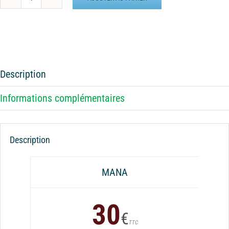
quantité
de
Batterie
externe
MANA
Petite
Description
Frenchie
Informations complémentaires
Description
MANA
30
€
TTC