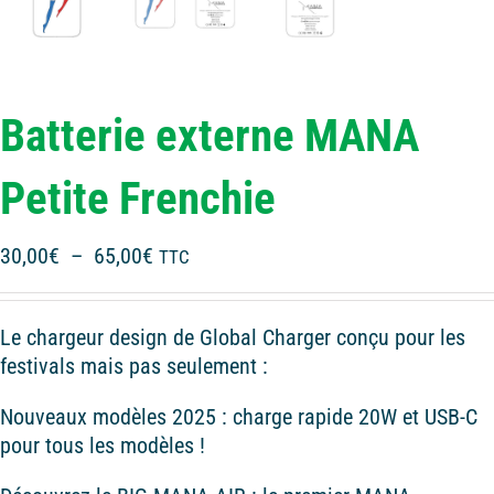
Batterie externe MANA
Petite Frenchie
Plage
30,00
€
–
65,00
€
TTC
de
prix :
Le chargeur design de Global Charger conçu pour les
30,00€
festivals mais pas seulement :
à
65,00€
Nouveaux modèles 2025 : charge rapide 20W et USB-C
pour tous les modèles !