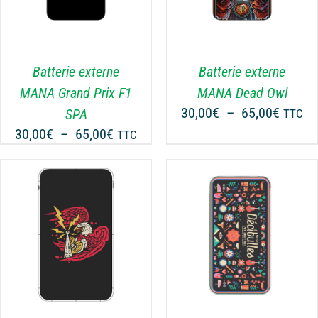
A
PLUSIEURS
VARIATIONS.
LES
Batterie externe
Batterie externe
OPTIONS
MANA Grand Prix F1
MANA Dead Owl
PEUVENT
Plage
30,00
€
–
65,00
€
SPA
TTC
ÊTRE
de
Plage
30,00
€
–
65,00
€
CHOISIES
TTC
prix :
SUR
de
30,00€
LA
prix :
PAGE
à
30,00€
DU
65,00€
à
PRODUIT
65,00€
CHOIX DES OPTIONS
CE
/
DÉTAILS
PRODUIT
A
PLUSIEURS
VARIATIONS.