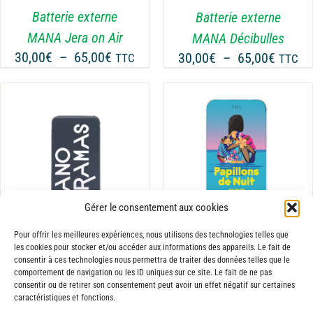
LES
Batterie externe
Batterie externe
OPTIONS
MANA Jera on Air
MANA Décibulles
PEUVENT
Plage
Plage
30,00
€
–
65,00
€
30,00
€
–
65,00
€
TTC
TTC
ÊTRE
de
de
CHOISIES
prix :
prix :
SUR
30,00€
30,00€
LA
à
PAGE
à
DU
65,00€
65,00€
CHOIX DES OPTIONS
PRODUIT
CE
/
DÉTAILS
PRODUIT
A
Gérer le consentement aux cookies
PLUSIEURS
VARIATIONS.
Pour offrir les meilleures expériences, nous utilisons des technologies telles que
LES
les cookies pour stocker et/ou accéder aux informations des appareils. Le fait de
Batterie externe
Batterie externe
consentir à ces technologies nous permettra de traiter des données telles que le
OPTIONS
comportement de navigation ou les ID uniques sur ce site. Le fait de ne pas
MANA Panoramas
MANA Papillons de
PEUVENT
consentir ou de retirer son consentement peut avoir un effet négatif sur certaines
Plage
30,00
€
–
65,00
€
Nuit
TTC
ÊTRE
caractéristiques et fonctions.