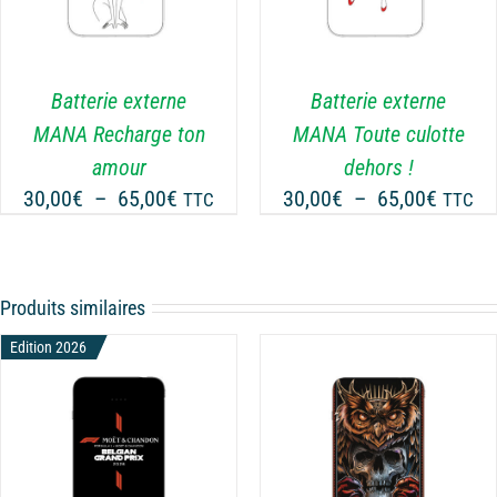
A
PLUSIEURS
VARIATIONS.
LES
Batterie externe
Batterie externe
OPTIONS
MANA Recharge ton
MANA Toute culotte
PEUVENT
amour
dehors !
ÊTRE
Plage
Plage
30,00
€
–
65,00
€
30,00
€
–
65,00
€
CHOISIES
TTC
TTC
SUR
de
de
LA
prix :
prix :
PAGE
30,00€
30,00€
DU
Produits similaires
à
à
PRODUIT
65,00€
65,00€
Edition 2026
CHOIX DES OPTIONS
CE
/
DÉTAILS
PRODUIT