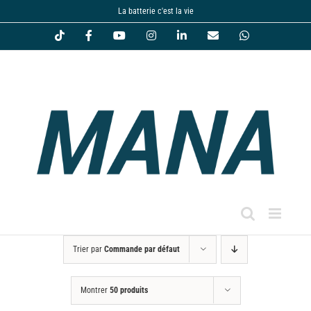
Passer
La batterie c'est la vie
au
Tiktok
Facebook
YouTube
Instagram
LinkedIn
Email
WhatsApp
contenu
Trier par
Commande par défaut
Montrer
50 produits