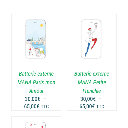
CHOIX DES
CE
OPTIONS
/
ODUIT
PRODUIT
DÉTAILS
A
USIEURS
PLUSIEURS
RIATIONS.
VARIATIONS.
Batterie externe
Batterie externe
S
LES
TIONS
OPTIONS
MANA Paris mon
MANA Petite
UVENT
PEUVENT
Amour
Frenchie
RE
ÊTRE
30,00
€
–
30,00
€
–
OISIES
CHOISIES
Plage
Plage
65,00
€
65,00
€
TTC
TTC
R
SUR
de
de
LA
prix :
prix :
GE
PAGE