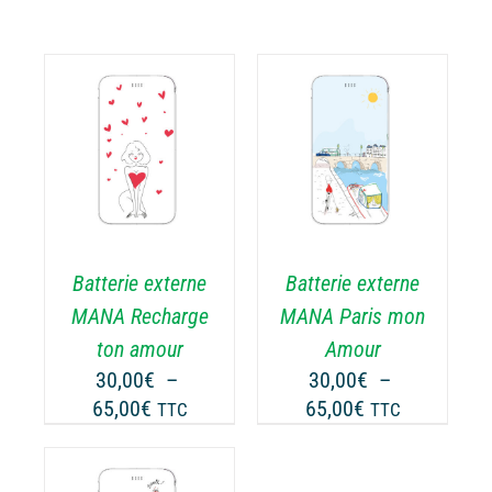
CHOIX DES
CE
OPTIONS
/
ODUIT
PRODUIT
DÉTAILS
A
USIEURS
PLUSIEURS
RIATIONS.
VARIATIONS.
Batterie externe
Batterie externe
S
LES
TIONS
OPTIONS
MANA Recharge
MANA Paris mon
UVENT
PEUVENT
ton amour
Amour
RE
ÊTRE
30,00
€
–
30,00
€
–
OISIES
CHOISIES
Plage
Plage
65,00
€
65,00
€
TTC
TTC
R
SUR
de
de
LA
prix :
prix :
GE
PAGE