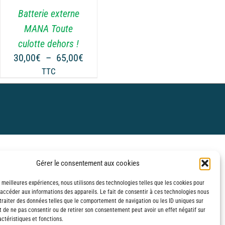
Batterie externe
MANA Toute
culotte dehors !
Plage
30,00
€
–
65,00
€
de
TTC
prix :
€
30,00€
à
€
65,00€
Gérer le consentement aux cookies
s meilleures expériences, nous utilisons des technologies telles que les cookies pour
 accéder aux informations des appareils. Le fait de consentir à ces technologies nous
traiter des données telles que le comportement de navigation ou les ID uniques sur
it de ne pas consentir ou de retirer son consentement peut avoir un effet négatif sur
ctéristiques et fonctions.