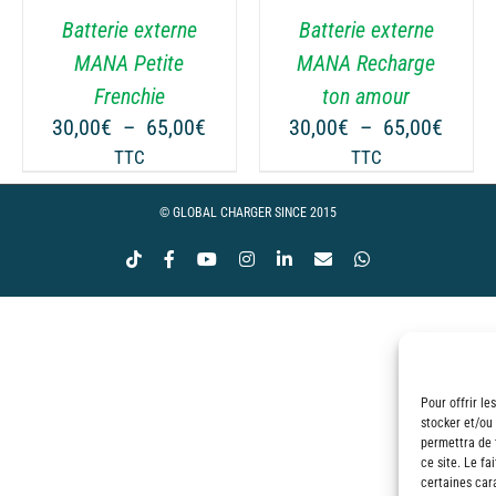
VARIATIONS.
VARIATIONS.
Batterie externe
Batterie externe
LES
LES
OPTIONS
OPTIONS
MANA Petite
MANA Recharge
PEUVENT
PEUVENT
Frenchie
ton amour
ÊTRE
ÊTRE
ge
Plage
Plage
30,00
€
–
65,00
€
30,00
€
–
65,00
€
CHOISIES
CHOISIES
de
de
TTC
TTC
SUR
SUR
 :
prix :
prix :
LA
LA
00€
30,00€
30,00
© GLOBAL CHARGER SINCE 2015
PAGE
PAGE
à
à
DU
DU
Tiktok
Facebook
YouTube
Instagram
LinkedIn
Email
WhatsApp
00€
65,00€
65,00
PRODUIT
PRODUIT
Pour offrir le
stocker et/ou
permettra de 
ce site. Le fa
certaines cara