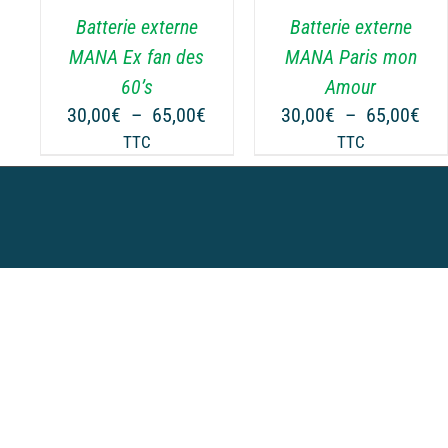
.
VARIATIONS.
VARIATIONS.
Batterie externe
Batterie externe
LES
LES
OPTIONS
OPTIONS
MANA Ex fan des
MANA Paris mon
PEUVENT
PEUVENT
60’s
Amour
ÊTRE
ÊTRE
Plage
Pla
30,00
€
–
65,00
€
30,00
€
–
65,00
€
CHOISIES
CHOISIES
de
de
TTC
TTC
SUR
SUR
prix :
prix
LA
LA
30,00€
30,
PAGE
PAGE
à
à
DU
DU
65,00€
65,
PRODUIT
PRODUIT