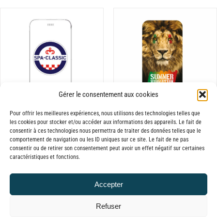
prix :
SUR
de
30,00€
LA
prix :
PAGE
à
30,00€
DU
65,00€
à
PRODUIT
65,00€
CHOIX DES OPTIONS
CE
/
DÉTAILS
PRODUIT
A
Gérer le consentement aux cookies
PLUSIEURS
VARIATIONS.
Pour offrir les meilleures expériences, nous utilisons des technologies telles que
les cookies pour stocker et/ou accéder aux informations des appareils. Le fait de
LES
Batterie externe
Batterie externe
consentir à ces technologies nous permettra de traiter des données telles que le
OPTIONS
comportement de navigation ou les ID uniques sur ce site. Le fait de ne pas
MANA Summer
MANA Spa Classic
PEUVENT
consentir ou de retirer son consentement peut avoir un effet négatif sur certaines
Plage
30,00
€
–
65,00
€
Vibration
TTC
caractéristiques et fonctions.
ÊTRE
de
Plage
30,00
€
–
65,00
€
CHOISIES
TTC
prix :
SUR
de
Accepter
30,00€
LA
prix :
PAGE
à
Refuser
30,00€