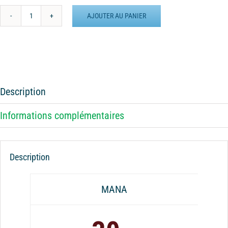
AJOUTER AU PANIER
quantité
de
Batterie
externe
MANA
Kûrma
Description
Informations complémentaires
Description
MANA