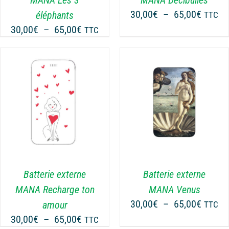
PEUVENT
Plage
30,00
€
–
65,00
€
éléphants
TTC
ÊTRE
de
Plage
30,00
€
–
65,00
€
CHOISIES
TTC
prix :
SUR
de
30,00€
LA
prix :
PAGE
à
30,00€
DU
65,00€
à
PRODUIT
65,00€
CHOIX DES OPTIONS
CE
/
DÉTAILS
PRODUIT
A
PLUSIEURS
VARIATIONS.
LES
Batterie externe
Batterie externe
OPTIONS
MANA Recharge ton
MANA Venus
PEUVENT
Plage
30,00
€
–
65,00
€
amour
TTC
ÊTRE
de
Plage
30,00
€
–
65,00
€
CHOISIES
TTC