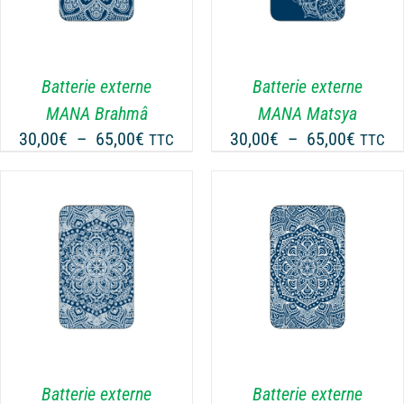
A
PLUSIEURS
VARIATIONS.
LES
Batterie externe
Batterie externe
OPTIONS
MANA Brahmâ
MANA Matsya
PEUVENT
Plage
Plage
30,00
€
–
65,00
€
30,00
€
–
65,00
€
TTC
TTC
ÊTRE
de
de
CHOISIES
prix :
prix :
SUR
30,00€
30,00€
LA
PAGE
à
à
DU
65,00€
65,00€
CHOIX DES OPTIONS
PRODUIT
CE
/
DÉTAILS
PRODUIT
A
PLUSIEURS
VARIATIONS.
LES
Batterie externe
Batterie externe