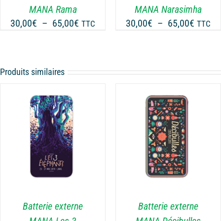
OPTIONS
MANA Rama
MANA Narasimha
PEUVENT
Plage
Plage
30,00
€
–
65,00
€
30,00
€
–
65,00
€
TTC
TTC
ÊTRE
de
de
CHOISIES
prix :
prix :
SUR
30,00€
30,00€
LA
Produits similaires
PAGE
à
à
DU
65,00€
65,00€
PRODUIT
CHOIX DES OPTIONS
CE
/
DÉTAILS
PRODUIT
A
PLUSIEURS
VARIATIONS.
LES
Batterie externe
Batterie externe
OPTIONS
MANA Les 3
MANA Décibulles