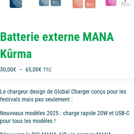
Batterie externe MANA
Kûrma
Plage
30,00
€
–
65,00
€
TTC
de
prix :
Le chargeur design de Global Charger conçu pour les
30,00€
festivals mais pas seulement :
à
65,00€
Nouveaux modèles 2025 : charge rapide 20W et USB-C
pour tous les modèles !