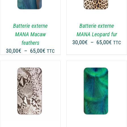
A
PLUSIEURS
VARIATIONS.
LES
Batterie externe
Batterie externe
OPTIONS
MANA Macaw
MANA Leopard fur
PEUVENT
Plage
30,00
€
–
65,00
€
feathers
TTC
ÊTRE
de
Plage
30,00
€
–
65,00
€
CHOISIES
TTC
prix :
SUR
de
30,00€
LA
prix :
PAGE
à
30,00€
DU
65,00€
à
PRODUIT
65,00€
CHOIX DES OPTIONS
CE
/
DÉTAILS
PRODUIT
A
PLUSIEURS
VARIATIONS.