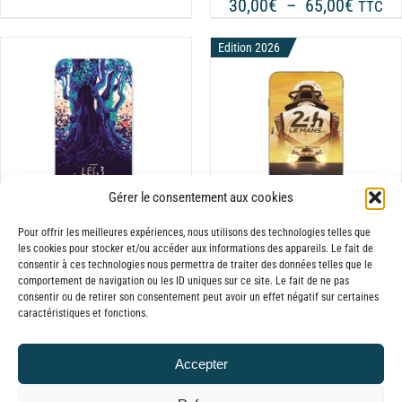
de
Plage
30,00
€
–
65,00
€
CHOISIES
TTC
prix :
SUR
de
30,00€
LA
Edition 2026
prix :
PAGE
à
30,00€
DU
65,00€
à
PRODUIT
65,00€
CHOIX DES OPTIONS
CE
/
DÉTAILS
PRODUIT
A
Gérer le consentement aux cookies
PLUSIEURS
VARIATIONS.
Pour offrir les meilleures expériences, nous utilisons des technologies telles que
les cookies pour stocker et/ou accéder aux informations des appareils. Le fait de
LES
Batterie externe
Batterie Externe
consentir à ces technologies nous permettra de traiter des données telles que le
OPTIONS
comportement de navigation ou les ID uniques sur ce site. Le fait de ne pas
MANA Les 3
MANA 24 Heures du
PEUVENT
consentir ou de retirer son consentement peut avoir un effet négatif sur certaines
éléphants
Mans 2026
caractéristiques et fonctions.
ÊTRE
Plage
Plage
30,00
€
–
65,00
€
30,00
€
–
65,00
€
CHOISIES
TTC
TTC
SUR
de
de
Accepter
LA
prix :
prix :