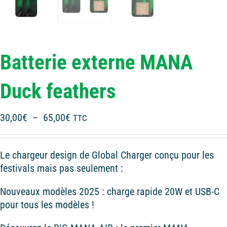
Batterie externe MANA
Duck feathers
Plage
30,00
€
–
65,00
€
TTC
de
prix :
Le chargeur design de Global Charger conçu pour les
30,00€
festivals mais pas seulement :
à
65,00€
Nouveaux modèles 2025 : charge rapide 20W et USB-C
pour tous les modèles !