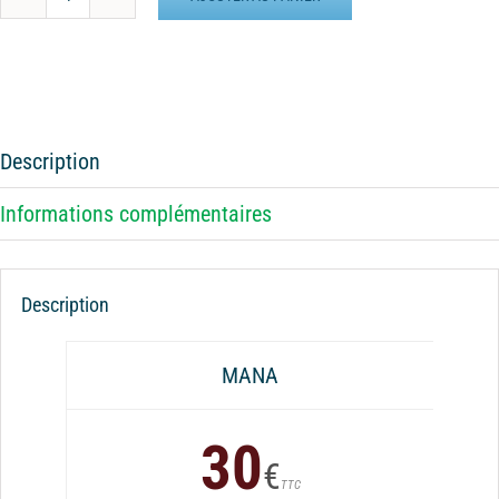
quantité
de
Batterie
externe
MANA
Duck
Description
feathers
Informations complémentaires
Description
MANA
30
€
TTC