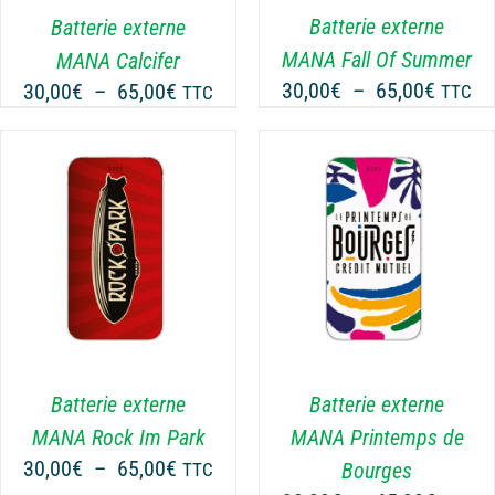
LES
Batterie externe
Batterie externe
OPTIONS
MANA Fall Of Summer
MANA Calcifer
PEUVENT
Plage
Plage
30,00
€
–
65,00
€
30,00
€
–
65,00
€
TTC
TTC
ÊTRE
de
de
CHOISIES
prix :
prix :
SUR
30,00€
30,00€
LA
PAGE
à
à
DU
65,00€
65,00€
CHOIX DES OPTIONS
PRODUIT
CE
/
DÉTAILS
PRODUIT
A
PLUSIEURS
VARIATIONS.
LES
Batterie externe
Batterie externe
OPTIONS
MANA Rock Im Park
MANA Printemps de
PEUVENT
Plage
30,00
€
–
65,00
€
Bourges
TTC
ÊTRE