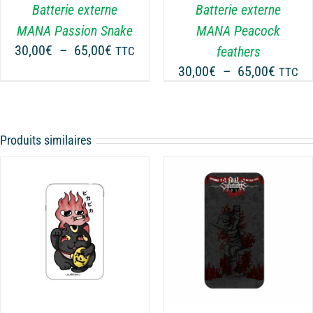
LES
Batterie externe
Batterie externe
OPTIONS
MANA Passion Snake
MANA Peacock
PEUVENT
Plage
30,00
€
–
65,00
€
feathers
TTC
ÊTRE
de
Plage
30,00
€
–
65,00
€
CHOISIES
TTC
prix :
SUR
de
30,00€
LA
prix :
PAGE
à
30,00€
DU
65,00€
Produits similaires
à
PRODUIT
65,00€
CHOIX DES OPTIONS
CE
/
DÉTAILS
PRODUIT
A
PLUSIEURS
VARIATIONS.