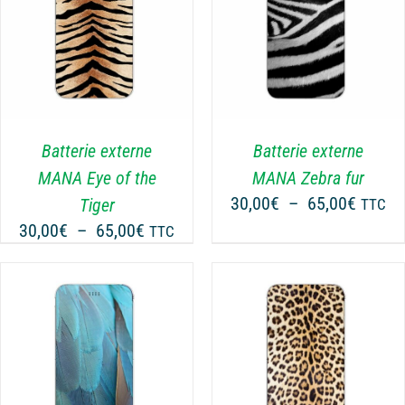
CHOIX DES OPTIONS
CE
/
DÉTAILS
PRODUIT
A
PLUSIEURS
VARIATIONS.
LES
Batterie externe
Batterie externe
OPTIONS
MANA Eye of the
MANA Zebra fur
PEUVENT
Plage
30,00
€
–
65,00
€
Tiger
TTC
ÊTRE
de
Plage
30,00
€
–
65,00
€
CHOISIES
TTC
prix :
SUR
de
30,00€
LA
prix :
PAGE
à
30,00€
DU
65,00€
à
PRODUIT
65,00€
CHOIX DES OPTIONS
CE
/
DÉTAILS
PRODUIT