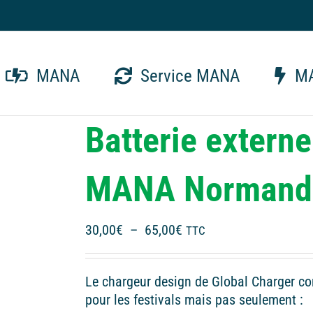
MANA
Service MANA
MA
Batterie externe
MANA Normand
Plage
30,00
€
–
65,00
€
TTC
de
prix :
Le chargeur design de Global Charger c
30,00€
pour les festivals mais pas seulement :
à