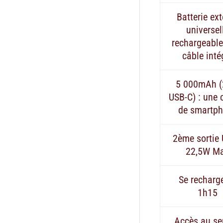
Batterie ex
universel
rechargeable
câble inté
5 000mAh 
USB-C) : une 
de smartp
2ème sortie
22,5W M
Se recharg
1h15
Accès au se