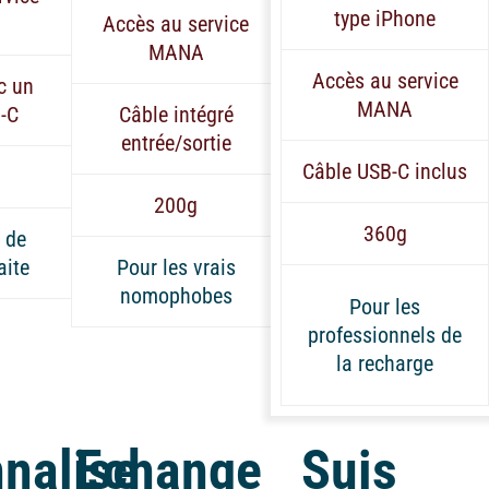
type iPhone
Accès au service
MANA
Accès au service
c un
MANA
-C
Câble intégré
entrée/sortie
Câble USB-C inclus
200g
360g
e de
aite
Pour les vrais
nomophobes
Pour les
professionnels de
la recharge
nalise
Echange
Suis