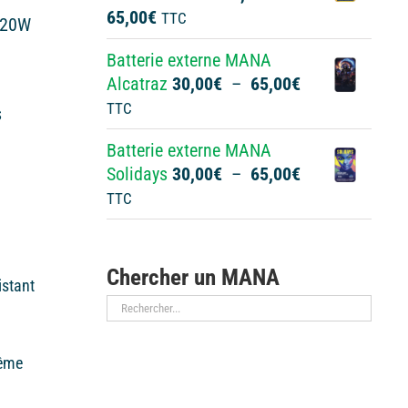
Plage
65,00
€
TTC
à
 20W
de
65,00€
Batterie externe MANA
prix :
Plage
Alcatraz
30,00
€
–
65,00
€
30,00€
de
TTC
à
s
prix :
65,00€
Batterie externe MANA
30,00€
Plage
Solidays
30,00
€
–
65,00
€
à
de
TTC
65,00€
prix :
30,00€
à
Chercher un MANA
sistant
65,00€
même