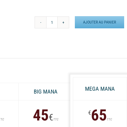
AJOUTER AU PANIER
quantité
de
Batterie
externe
MANA
Normandie
MEGA MANA
BIG MANA
45
65
€
€
TTC
TTC
TTC