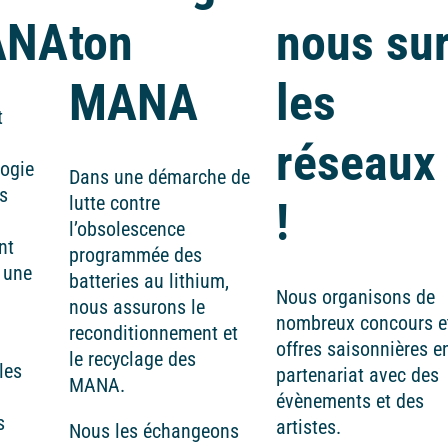
ANA
ton
nous su
MANA
les
t
réseaux
logie
Dans une démarche de
s
lutte contre
!
l’obsolescence
nt
programmée des
 une
batteries au lithium,
Nous organisons de
nous assurons le
nombreux concours e
reconditionnement et
offres saisonnières e
le recyclage des
les
partenariat avec des
MANA.
évènements et des
s
artistes.
Nous les échangeons