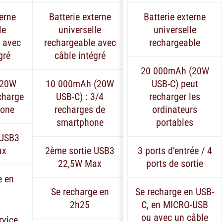
terne
Batterie externe
Batterie externe
le
universelle
universelle
 avec
rechargeable avec
rechargeable
gré
câble intégré
20 000mAh (20W
(20W
10 000mAh (20W
USB-C) peut
charge
USB-C) : 3/4
recharger les
hone
recharges de
ordinateurs
smartphone
portables
 USB3
ax
2ème sortie USB3
3 ports d’entrée / 4
22,5W Max
ports de sortie
e en
Se recharge en
Se recharge en USB-
2h25
C, en MICRO-USB
ou avec un câble
rvice