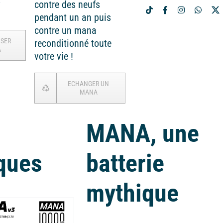
s
contre des neufs
pendant un an puis
contre un mana
ISER
reconditionné toute
A
votre vie !
ECHANGER UN
MANA
MANA, une
ques
batterie
mythique