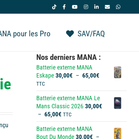
Tiktok
Facebook
YouTube
Instagram
LinkedIn
Email
WhatsAp
NA pour les Pro
SAV/FAQ
Nos derniers MANA :
Batterie externe MANA
Plage
Eskape
30,00
€
–
65,00
€
ie
de
TTC
prix :
Batterie externe MANA Le
30,00€
Mans Classic 2026
30,00
€
à
Plage
–
65,00
€
TTC
65,00€
de
onçu
Batterie externe MANA
prix :
Bout Du Monde
30,00
€
–
30,00€