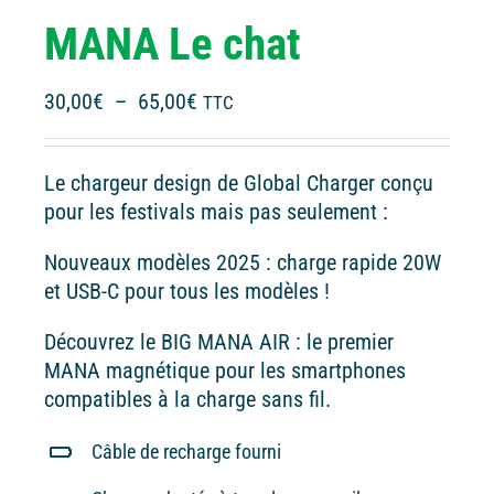
MANA Le chat
Plage
30,00
€
–
65,00
€
TTC
de
prix :
Le chargeur design de Global Charger conçu
30,00€
pour les festivals mais pas seulement :
à
65,00€
Nouveaux modèles 2025 : charge rapide 20W
et USB-C pour tous les modèles !
Découvrez le BIG MANA AIR : le premier
MANA magnétique pour les smartphones
compatibles à la charge sans fil.
Câble de recharge fourni