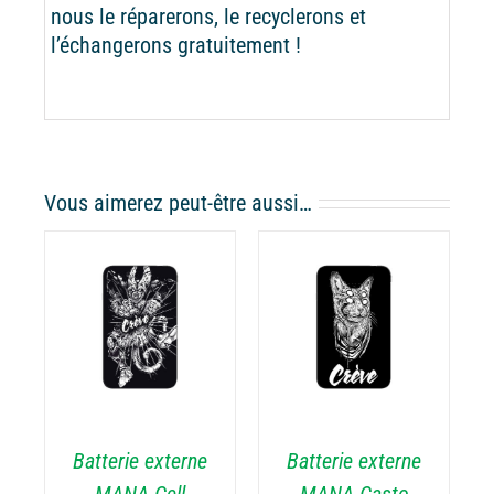
nous le réparerons, le recyclerons et
l’échangerons gratuitement !
Vous aimerez peut-être aussi…
CHOIX DES
CE
OPTIONS
/
ODUIT
PRODUIT
DÉTAILS
A
USIEURS
PLUSIEURS
RIATIONS.
VARIATIONS.
Batterie externe
Batterie externe
S
LES
TIONS
OPTIONS
MANA Cell
MANA Casto