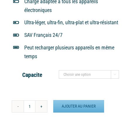
Charge adaptée à tous les appareils
électroniques
Ultra-léger, ultra-fin, ultra-plat et ultra-résistant
SAV Français 24/7
Peut recharger plusieurs appareils en même
temps
Capacite

AJOUTER AU PANIER
quantité
de
Batterie