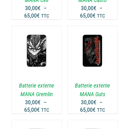
UVENT
PEUVENT
30,00
€
–
30,00
€
–
RE
ÊTRE
Plage
Plage
65,00
€
65,00
€
TTC
TTC
OISIES
CHOISIES
de
de
R
SUR
prix :
prix :
LA
30,00€
30,00€
GE
PAGE
à
à
CHOIX DES
DU
CE
65,00€
65,00€
OPTIONS
/
ODUIT
PRODUIT
ODUIT
PRODUIT
DÉTAILS
A
USIEURS
PLUSIEURS
RIATIONS.
VARIATIONS.
Batterie externe
Batterie externe
S
LES
TIONS
OPTIONS
MANA Gremlin
MANA Guts
UVENT
PEUVENT
30,00
€
–
30,00
€
–
RE
ÊTRE
Plage
Plage
65,00
€
65,00
€
TTC
TTC
OISIES
CHOISIES
de
de
R
SUR
prix :
prix :
LA