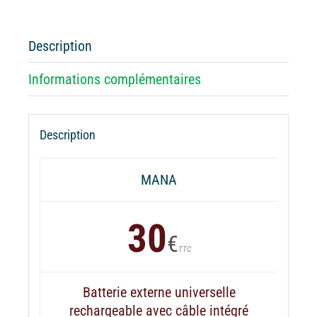
externe
MANA
Le
Description
chat
Informations complémentaires
Description
MANA
30
€
TTC
Batterie externe universelle
rechargeable avec câble intégré