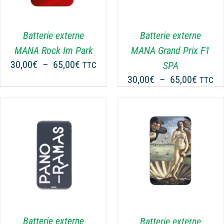
PLUSIEURS
VARIATIONS.
LES
Batterie externe
Batterie externe
OPTIONS
MANA Rock Im Park
MANA Grand Prix F1
PEUVENT
Plage
30,00
€
–
65,00
€
SPA
TTC
ÊTRE
de
Plage
30,00
€
–
65,00
€
CHOISIES
TTC
prix :
SUR
de
30,00€
LA
prix :
PAGE
à
30,00€
DU
65,00€
à
PRODUIT
65,00€
CHOIX DES OPTIONS
CE
/
DÉTAILS
PRODUIT
A
PLUSIEURS
VARIATIONS.
LES
Batterie externe
Batterie externe