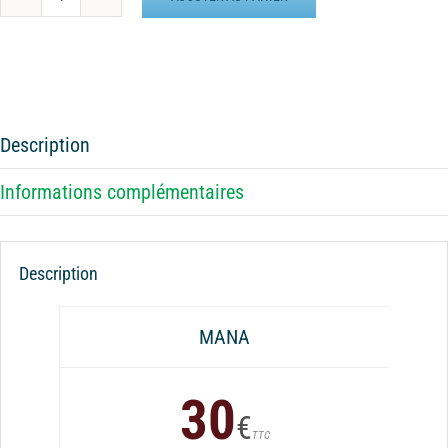
quantité
de
Batterie
externe
MANA
Tartan
Description
vert
Informations complémentaires
Description
MANA
30
€
TTC