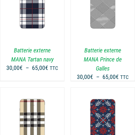
DÉTAILS
Batterie externe
Batterie externe
MANA Tartan navy
MANA Prince de
Plage
30,00
€
–
65,00
€
Galles
TTC
de
Plage
30,00
€
–
65,00
€
TTC
prix :
de
30,00€
prix :
à
30,00€
65,00€
à
65,00€
DÉTAILS