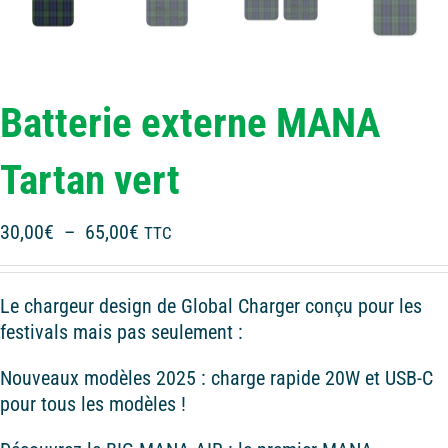
Batterie externe MANA
Tartan vert
Plage
30,00
€
–
65,00
€
TTC
de
prix :
Le chargeur design de Global Charger conçu pour les
30,00€
festivals mais pas seulement :
à
65,00€
Nouveaux modèles 2025 : charge rapide 20W et USB-C
pour tous les modèles !