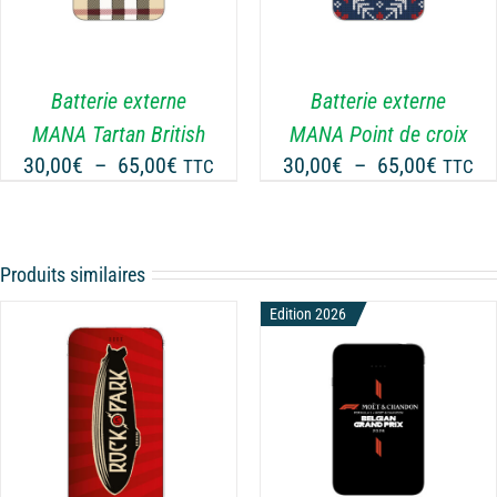
Batterie externe
Batterie externe
MANA Tartan British
MANA Point de croix
Plage
Plage
30,00
€
–
65,00
€
30,00
€
–
65,00
€
TTC
TTC
de
de
prix :
prix :
30,00€
30,00€
Produits similaires
à
à
65,00€
65,00€
Edition 2026
CHOIX DES OPTIONS
CE
/
DÉTAILS
PRODUIT
A