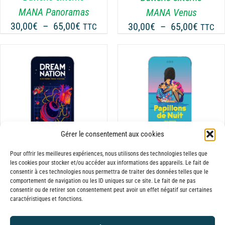
OPTIONS
MANA Panoramas
MANA Venus
PEUVENT
Plage
Plage
30,00
€
–
65,00
€
30,00
€
–
65,00
€
TTC
TTC
ÊTRE
de
de
CHOISIES
prix :
prix :
SUR
30,00€
30,00€
LA
à
PAGE
à
DU
65,00€
65,00€
CHOIX DES OPTIONS
PRODUIT
CE
/
DÉTAILS
PRODUIT
A
Gérer le consentement aux cookies
PLUSIEURS
VARIATIONS.
Pour offrir les meilleures expériences, nous utilisons des technologies telles que
LES
les cookies pour stocker et/ou accéder aux informations des appareils. Le fait de
Batterie externe
Batterie externe
consentir à ces technologies nous permettra de traiter des données telles que le
OPTIONS
comportement de navigation ou les ID uniques sur ce site. Le fait de ne pas
MANA Dream Nation
MANA Papillons de
PEUVENT
consentir ou de retirer son consentement peut avoir un effet négatif sur certaines
Plage
30,00
€
–
65,00
€
Nuit
TTC
ÊTRE
caractéristiques et fonctions.
de
Plage
30,00
€
–
65,00
€
CHOISIES
TTC
prix :