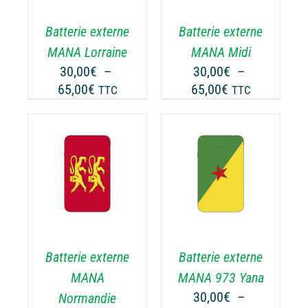
RIATIONS.
VARIATIONS.
Batterie externe
Batterie externe
S
LES
TIONS
OPTIONS
MANA Lorraine
MANA Midi
UVENT
PEUVENT
30,00
€
–
30,00
€
–
RE
ÊTRE
Plage
Plage
65,00
€
65,00
€
TTC
TTC
OISIES
CHOISIES
de
de
R
SUR
prix :
prix :
LA
30,00€
30,00€
GE
PAGE
à
à
CHOIX DES
DU
CE
65,00€
65,00€
OPTIONS
/
ODUIT
PRODUIT
ODUIT
PRODUIT
DÉTAILS
A
USIEURS
PLUSIEURS
RIATIONS.
VARIATIONS.
Batterie externe
Batterie externe
S
LES
TIONS
OPTIONS
MANA
MANA 973 Yana
UVENT
PEUVENT
30,00
€
–
Normandie
RE
ÊTRE