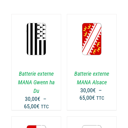
CHOIX DES
CE
OPTIONS
/
ODUIT
PRODUIT
DÉTAILS
A
USIEURS
PLUSIEURS
RIATIONS.
VARIATIONS.
Batterie externe
Batterie externe
S
LES
TIONS
OPTIONS
MANA Gwenn ha
MANA Alsace
UVENT
PEUVENT
30,00
€
–
Du
RE
ÊTRE
Plage
65,00
€
30,00
€
–
TTC
OISIES
CHOISIES
de
Plage
65,00
€
TTC
R
SUR
prix :
de
LA
30,00€
prix :
GE
PAGE
à