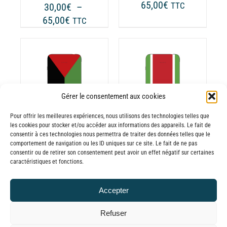
Plage
65,00
€
30,00
€
–
TTC
OISIES
CHOISIES
de
Plage
65,00
€
TTC
R
SUR
prix :
de
LA
30,00€
prix :
GE
PAGE
à
30,00€
DU
65,00€
ODUIT
PRODUIT
à
CHOIX DES
CE
65,00€
OPTIONS
/
ODUIT
PRODUIT
Gérer le consentement aux cookies
DÉTAILS
A
Pour offrir les meilleures expériences, nous utilisons des technologies telles que
USIEURS
PLUSIEURS
les cookies pour stocker et/ou accéder aux informations des appareils. Le fait de
RIATIONS.
VARIATIONS.
consentir à ces technologies nous permettra de traiter des données telles que le
Batterie externe
Batterie externe
S
LES
comportement de navigation ou les ID uniques sur ce site. Le fait de ne pas
consentir ou de retirer son consentement peut avoir un effet négatif sur certaines
TIONS
OPTIONS
MANA 972
MANA 971
caractéristiques et fonctions.
UVENT
PEUVENT
Madinina
Gwada
RE
ÊTRE
30,00
€
–
30,00
€
–
Accepter
OISIES
CHOISIES
Plage
Plage
65,00
€
65,00
€
TTC
TTC
R
SUR
de
de
Refuser
LA