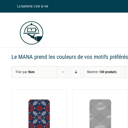
Passer
La batterie c'est la vie
au
contenu
Le MANA prend les couleurs de vos motifs préférés : 
Trier par
Nom
Montrer
100 produits
DÉTAILS
DÉTAILS