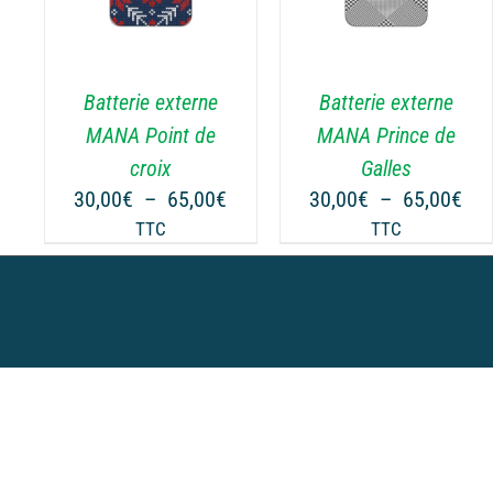
Batterie externe
Batterie externe
MANA Point de
MANA Prince de
croix
Galles
Plage
Pla
30,00
€
–
65,00
€
30,00
€
–
65,00
€
de
de
TTC
TTC
prix :
prix
30,00€
30,
à
à
65,00€
65,