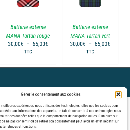
Batterie externe
Batterie externe
MANA Tartan rouge
MANA Tartan vert
Plage
Plage
30,00
€
–
65,00
€
30,00
€
–
65,00
€
de
de
TTC
TTC
prix :
prix :
€
30,00€
30,00€
à
à
€
65,00€
65,00€
Gérer le consentement aux cookies
s meilleures expériences, nous utilisons des technologies telles que les cookies pour
 accéder aux informations des appareils. Le fait de consentir à ces technologies nous
traiter des données telles que le comportement de navigation ou les ID uniques sur
it de ne pas consentir ou de retirer son consentement peut avoir un effet négatif sur
ctéristiques et fonctions.