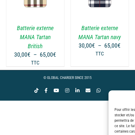
Batterie externe
Batterie externe
MANA Tartan
MANA Tartan navy
Plage
30,00
€
–
65,00
€
British
de
ge
Plage
30,00
€
–
65,00
€
TTC
prix :
de
TTC
30,00
 :
prix :
à
00€
30,00€
© GLOBAL CHARGER SINCE 2015
65,00
à
Tiktok
Facebook
YouTube
Instagram
LinkedIn
Email
WhatsApp
00€
65,00€
Pour offrir le
stocker et/ou
permettra de 
ce site. Le fa
certaines cara