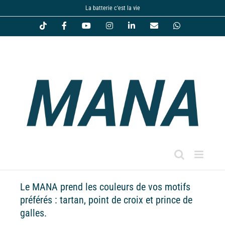
Passer
La batterie c'est la vie
au
Tiktok
Facebook
YouTube
Instagram
LinkedIn
Email
WhatsApp
contenu
Le MANA prend les couleurs de vos motifs
préférés : tartan, point de croix et prince de
galles.