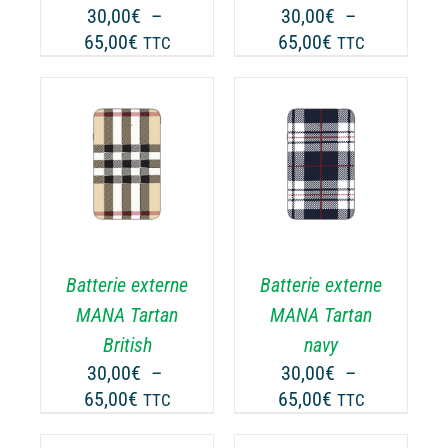
30,00
€
–
30,00
€
–
Plage
Plage
65,00
€
65,00
€
TTC
TTC
de
de
prix :
prix :
30,00€
30,00€
à
à
65,00€
65,00€
DÉTAILS
Batterie externe
Batterie externe
MANA Tartan
MANA Tartan
British
navy
30,00
€
–
30,00
€
–
Plage
Plage
65,00
€
65,00
€
TTC
TTC
de
de