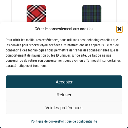
prix :
prix :
30,00€
30,00€
à
à
65,00€
65,00€
DÉTAILS
Gérer le consentement aux cookies
Pour offrir les meilleures expériences, nous utilisons des technologies telles que
les cookies pour stocker et/ou accéder aux informations des appareils. Le fait de
consentir à ces technologies nous permettra de traiter des données telles que le
Batterie externe
Batterie externe
comportement de navigation ou les ID uniques sur ce site. Le fait de ne pas
consentir ou de retirer son consentement peut avoir un effet négatif sur certaines
MANA Tartan
MANA Tartan
caractéristiques et fonctions.
rouge
vert
30,00
€
–
30,00
€
–
Accepter
Plage
Plage
65,00
€
65,00
€
TTC
TTC
de
de
Refuser
prix :
prix :
© GLOBAL CHARGER SINCE 2015
Voir les préférences
30,00€
30,00€
à
à
Tiktok
Facebook
YouTube
Instagram
LinkedIn
Email
WhatsApp
Politique de cookies
Politique de confidentialité
65,00€
65,00€