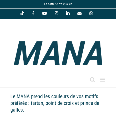
Passer
La batterie c'est la vie
au
Tiktok
Facebook
YouTube
Instagram
LinkedIn
Email
WhatsApp
contenu
Le MANA prend les couleurs de vos motifs
préférés : tartan, point de croix et prince de
galles.