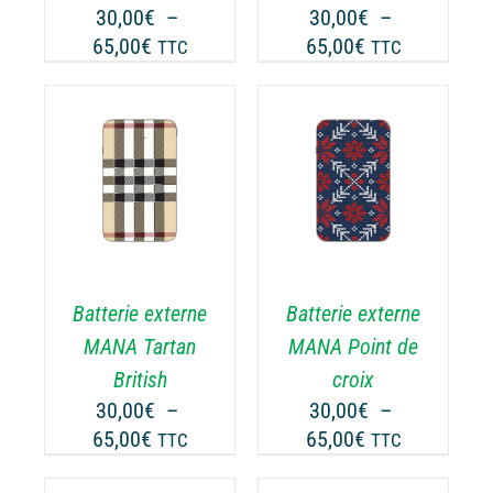
30,00
€
–
30,00
€
–
Plage
Plage
65,00
€
65,00
€
TTC
TTC
de
de
prix :
prix :
30,00€
30,00€
à
à
65,00€
65,00€
DÉTAILS
Batterie externe
Batterie externe
MANA Tartan
MANA Point de
British
croix
30,00
€
–
30,00
€
–
Plage
Plage
65,00
€
65,00
€
TTC
TTC
de
de