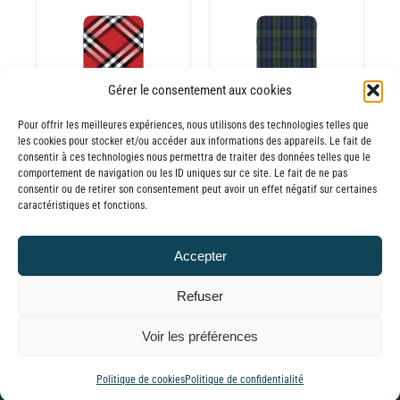
prix :
prix :
30,00€
30,00€
à
à
65,00€
65,00€
DÉTAILS
Gérer le consentement aux cookies
Pour offrir les meilleures expériences, nous utilisons des technologies telles que
les cookies pour stocker et/ou accéder aux informations des appareils. Le fait de
consentir à ces technologies nous permettra de traiter des données telles que le
Batterie externe
Batterie externe
comportement de navigation ou les ID uniques sur ce site. Le fait de ne pas
consentir ou de retirer son consentement peut avoir un effet négatif sur certaines
MANA Tartan
MANA Tartan
caractéristiques et fonctions.
rouge
vert
30,00
€
–
30,00
€
–
Accepter
Plage
Plage
65,00
€
65,00
€
TTC
TTC
de
de
Refuser
prix :
prix :
© GLOBAL CHARGER SINCE 2015
Voir les préférences
30,00€
30,00€
à
à
Tiktok
Facebook
YouTube
Instagram
LinkedIn
Email
WhatsApp
Politique de cookies
Politique de confidentialité
65,00€
65,00€