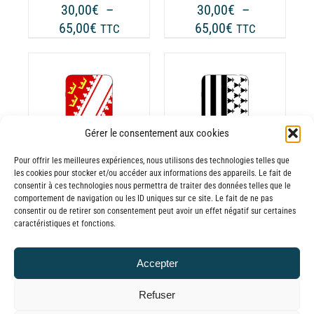
UVENT
PEUVENT
30,00
€
–
30,00
€
–
RE
ÊTRE
Plage
Plage
65,00
€
65,00
€
TTC
TTC
OISIES
CHOISIES
de
de
R
SUR
prix :
prix :
LA
30,00€
30,00€
GE
PAGE
à
à
CHOIX DES
DU
CE
65,00€
65,00€
OPTIONS
/
ODUIT
PRODUIT
ODUIT
PRODUIT
Gérer le consentement aux cookies
DÉTAILS
A
Pour offrir les meilleures expériences, nous utilisons des technologies telles que
USIEURS
PLUSIEURS
les cookies pour stocker et/ou accéder aux informations des appareils. Le fait de
RIATIONS.
VARIATIONS.
consentir à ces technologies nous permettra de traiter des données telles que le
Batterie externe
Batterie externe
S
LES
comportement de navigation ou les ID uniques sur ce site. Le fait de ne pas
consentir ou de retirer son consentement peut avoir un effet négatif sur certaines
TIONS
OPTIONS
MANA Alsace
MANA Gwenn ha
caractéristiques et fonctions.
UVENT
PEUVENT
30,00
€
–
Du
RE
ÊTRE
Plage
65,00
€
TTC
30,00
€
–
Accepter
OISIES
CHOISIES
de
Plage
65,00
€
TTC
R
SUR
prix :
de
Refuser
LA
30,00€