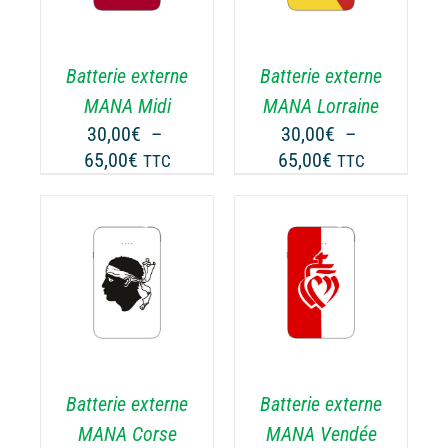
A
USIEURS
PLUSIEURS
RIATIONS.
VARIATIONS.
Batterie externe
Batterie externe
S
LES
TIONS
OPTIONS
MANA Midi
MANA Lorraine
UVENT
PEUVENT
30,00
€
–
30,00
€
–
RE
ÊTRE
Plage
Plage
65,00
€
65,00
€
TTC
TTC
OISIES
CHOISIES
de
de
R
SUR
prix :
prix :
LA
30,00€
30,00€
GE
PAGE
à
à
CHOIX DES
DU
CE
65,00€
65,00€
OPTIONS
/
ODUIT
PRODUIT
ODUIT
PRODUIT
DÉTAILS
A
USIEURS
PLUSIEURS
RIATIONS.
VARIATIONS.
Batterie externe
Batterie externe
S
LES
TIONS
OPTIONS
MANA Corse
MANA Vendée