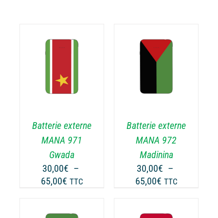
CHOIX DES
CE
OPTIONS
/
ODUIT
PRODUIT
DÉTAILS
A
USIEURS
PLUSIEURS
RIATIONS.
VARIATIONS.
Batterie externe
Batterie externe
S
LES
TIONS
OPTIONS
MANA 971
MANA 972
UVENT
PEUVENT
Gwada
Madinina
RE
ÊTRE
30,00
€
–
30,00
€
–
OISIES
CHOISIES
Plage
Plage
65,00
€
65,00
€
TTC
TTC
R
SUR
de
de
LA
prix :
prix :
GE
PAGE