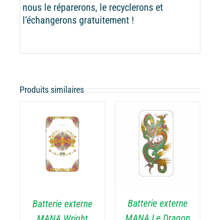
nous le réparerons, le recyclerons et
l’échangerons gratuitement !
Produits similaires
CHOIX DES
CE
OPTIONS
/
PRODUIT
ODUIT
DÉTAILS
A
PLUSIEURS
USIEURS
VARIATIONS.
RIATIONS.
Batterie externe
Batterie externe
LES
S
OPTIONS
TIONS
MANA Le Dragon
MANA Wright