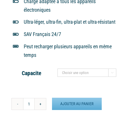
Charge adaptée à tous les appareils
électroniques
Ultra-léger, ultra-fin, ultra-plat et ultra-résistant
SAV Français 24/7
Peut recharger plusieurs appareils en même
temps
Capacite

AJOUTER AU PANIER
quantité
de
Batterie