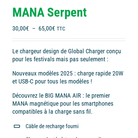
MANA Serpent
Plage
30,00
€
–
65,00
€
TTC
de
prix :
Le chargeur design de Global Charger conçu
30,00€
pour les festivals mais pas seulement :
à
65,00€
Nouveaux modèles 2025 : charge rapide 20W
et USB-C pour tous les modèles !
Découvrez le BIG MANA AIR : le premier
MANA magnétique pour les smartphones
compatibles à la charge sans fil.
Câble de recharge fourni