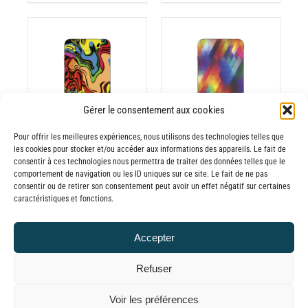
de
de
LA
prix :
prix :
PAGE
GE
30,00€
30,00€
DU
PRODUIT
ODUIT
à
à
CHOIX DES
CE
65,00€
65,00€
OPTIONS
/
ODUIT
PRODUIT
DÉTAILS
A
Gérer le consentement aux cookies
USIEURS
PLUSIEURS
Pour offrir les meilleures expériences, nous utilisons des technologies telles que
RIATIONS.
VARIATIONS.
les cookies pour stocker et/ou accéder aux informations des appareils. Le fait de
Batterie externe
Batterie externe
S
LES
consentir à ces technologies nous permettra de traiter des données telles que le
TIONS
OPTIONS
comportement de navigation ou les ID uniques sur ce site. Le fait de ne pas
MANA Sertürner
MANA Edeleanu
consentir ou de retirer son consentement peut avoir un effet négatif sur certaines
UVENT
PEUVENT
30,00
€
–
30,00
€
–
caractéristiques et fonctions.
RE
ÊTRE
Plage
Plage
65,00
€
65,00
€
TTC
TTC
OISIES
CHOISIES
de
de
Accepter
R
SUR
prix :
prix :
LA
Refuser
30,00€
30,00€
GE
PAGE
à
à
© GLOBAL CHARGER SINCE 2015
DU
Voir les préférences
65,00€
65,00€