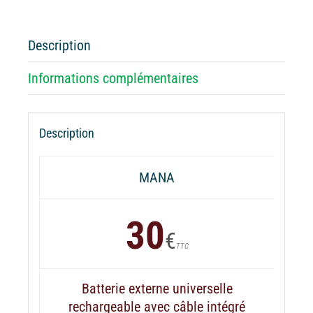
externe
MANA
Serpent
Description
Informations complémentaires
Description
MANA
30
€
TTC
Batterie externe universelle
rechargeable avec câble intégré