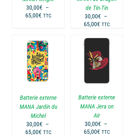
PEUVENT
UVENT
30,00
€
–
de Tin-Tin
ÊTRE
RE
Plage
65,00
€
30,00
€
–
TTC
CHOISIES
OISIES
de
Plage
65,00
€
TTC
SUR
R
prix :
de
LA
30,00€
prix :
PAGE
GE
à
30,00€
DU
65,00€
PRODUIT
ODUIT
à
CHOIX DES
CE
65,00€
OPTIONS
/
PRODUIT
ODUIT
DÉTAILS
A
PLUSIEURS
USIEURS
VARIATIONS.
RIATIONS.
Batterie externe
Batterie externe
LES
S
OPTIONS
TIONS
MANA Jera on
MANA Jardin du
PEUVENT
UVENT
Air
Michel
ÊTRE
RE
30,00
€
–
30,00
€
–
CHOISIES
OISIES
Plage
Plage
65,00
€
65,00
€
TTC
TTC
SUR
R