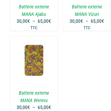
.
VARIATIONS.
VARIATIONS.
Batterie externe
Batterie externe
LES
LES
OPTIONS
OPTIONS
MANA Ajabu
MANA Vizuri
PEUVENT
PEUVENT
Plage
Pla
30,00
€
–
65,00
€
30,00
€
–
65,00
€
ÊTRE
ÊTRE
de
de
TTC
TTC
CHOISIES
CHOISIES
prix :
prix
SUR
SUR
30,00€
30,
LA
LA
à
à
PAGE
PAGE
65,00€
65,
DU
DU
NS
PRODUIT
PRODUIT
.
Batterie externe
MANA Werevu
Plage
30,00
€
–
65,00
€