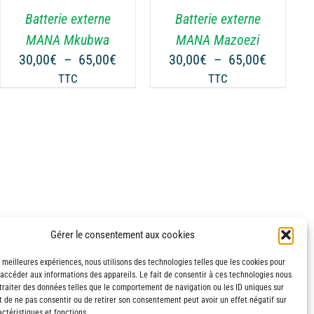
VARIATIONS.
Batterie externe
Batterie externe
LES
OPTIONS
MANA Mkubwa
MANA Mazoezi
PEUVENT
Plage
Plage
30,00
€
–
65,00
€
30,00
€
–
65,00
€
ÊTRE
de
de
TTC
TTC
CHOISIES
prix :
prix :
SUR
€
30,00€
30,00€
LA
à
à
PAGE
€
65,00€
65,00€
DU
PRODUIT
Gérer le consentement aux cookies
s meilleures expériences, nous utilisons des technologies telles que les cookies pour
 accéder aux informations des appareils. Le fait de consentir à ces technologies nous
traiter des données telles que le comportement de navigation ou les ID uniques sur
it de ne pas consentir ou de retirer son consentement peut avoir un effet négatif sur
ctéristiques et fonctions.