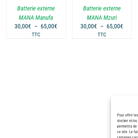
VARIATIONS.
VARIATIONS.
Batterie externe
Batterie externe
LES
LES
OPTIONS
OPTIONS
MANA Manufa
MANA Mzuri
PEUVENT
PEUVENT
ge
Plage
Plage
30,00
€
–
65,00
€
30,00
€
–
65,00
€
ÊTRE
ÊTRE
de
de
TTC
TTC
CHOISIES
CHOISIES
 :
prix :
prix :
SUR
SUR
00€
30,00€
30,00
LA
LA
à
à
PAGE
PAGE
00€
65,00€
65,00
DU
DU
PRODUIT
PRODUIT
Pour offrir le
stocker et/ou
permettra de 
ce site. Le fa
certaines cara