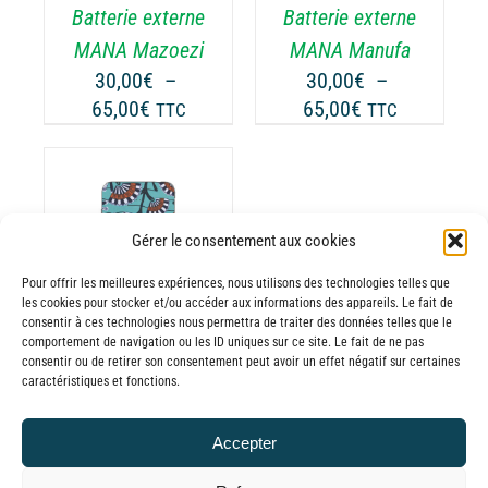
Batterie externe
Batterie externe
S
LES
TIONS
OPTIONS
MANA Mazoezi
MANA Manufa
UVENT
PEUVENT
30,00
€
–
30,00
€
–
RE
ÊTRE
Plage
Plage
65,00
€
65,00
€
TTC
TTC
OISIES
CHOISIES
de
de
R
SUR
prix :
prix :
LA
30,00€
30,00€
GE
PAGE
à
à
DU
Gérer le consentement aux cookies
65,00€
65,00€
ODUIT
PRODUIT
ODUIT
Pour offrir les meilleures expériences, nous utilisons des technologies telles que
les cookies pour stocker et/ou accéder aux informations des appareils. Le fait de
USIEURS
consentir à ces technologies nous permettra de traiter des données telles que le
comportement de navigation ou les ID uniques sur ce site. Le fait de ne pas
RIATIONS.
consentir ou de retirer son consentement peut avoir un effet négatif sur certaines
Batterie externe
S
caractéristiques et fonctions.
TIONS
MANA Ajabu
UVENT
30,00
€
–
Accepter
RE
Plage
65,00
€
TTC
OISIES