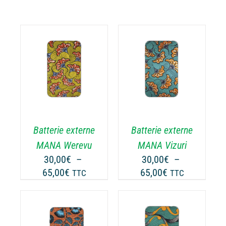
CHOIX DES
CE
OPTIONS
/
ODUIT
PRODUIT
DÉTAILS
A
USIEURS
PLUSIEURS
RIATIONS.
VARIATIONS.
Batterie externe
Batterie externe
S
LES
TIONS
OPTIONS
MANA Werevu
MANA Vizuri
UVENT
PEUVENT
30,00
€
–
30,00
€
–
RE
ÊTRE
Plage
Plage
65,00
€
65,00
€
TTC
TTC
OISIES
CHOISIES
de
de
R
SUR
prix :
prix :
LA
30,00€
30,00€
GE
PAGE
à
à
CHOIX DES