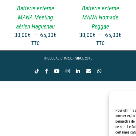
VARIATIONS.
Batterie externe
Batterie externe
LES
OPTIONS
MANA Meeting
MANA Nomade
PEUVENT
ge
aérien Haguenau
Reggae
ÊTRE
Plage
Plage
30,00
€
–
65,00
€
30,00
€
–
65,00
€
CHOISIES
 :
de
de
TTC
TTC
SUR
00€
prix :
prix :
LA
30,00€
30,00
© GLOBAL CHARGER SINCE 2015
PAGE
00€
à
à
DU
Tiktok
Facebook
YouTube
Instagram
LinkedIn
Email
WhatsApp
65,00€
65,00
PRODUIT
Pour offrir le
stocker et/ou
permettra de 
ce site. Le fa
certaines cara