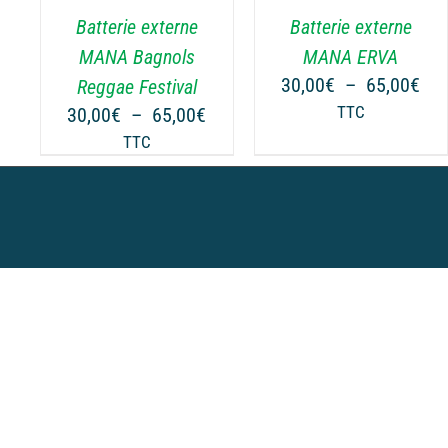
.
VARIATIONS.
VARIATIONS.
Batterie externe
Batterie externe
LES
LES
OPTIONS
OPTIONS
MANA Bagnols
MANA ERVA
PEUVENT
PEUVENT
Pla
30,00
€
–
65,00
€
Reggae Festival
ÊTRE
ÊTRE
de
Plage
30,00
€
–
65,00
€
TTC
CHOISIES
CHOISIES
prix
de
TTC
SUR
SUR
30,
prix :
LA
LA
à
30,00€
PAGE
PAGE
65,
à
DU
DU
65,00€
PRODUIT
PRODUIT