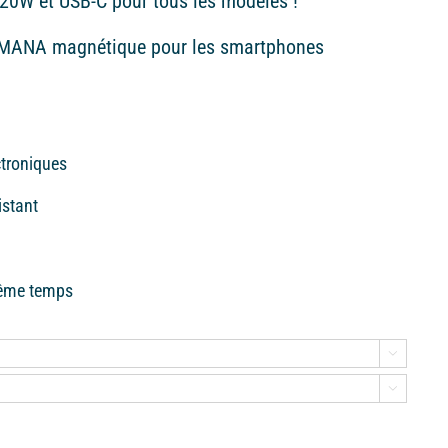
20W et USB-C pour tous les modèles !
r MANA magnétique pour les smartphones
ctroniques
sistant
même temps

