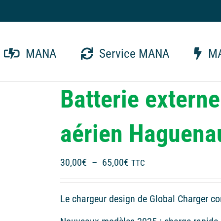
MANA
Service MANA
MA
Batterie exter
aérien Haguena
Plage
30,00
€
–
65,00
€
TTC
de
prix :
Le chargeur design de Global Charger co
30,00€
à