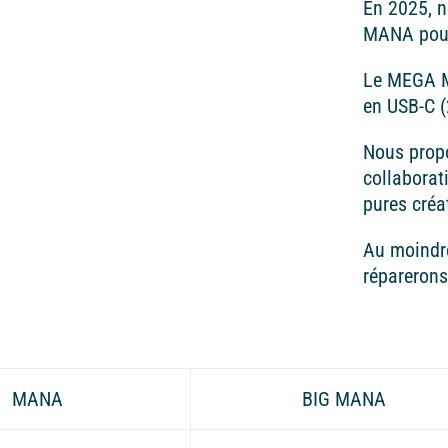
En 2025, 
MANA pour
Le MEGA M
en USB-C 
Nous prop
collaborat
pures créa
Au moindre
réparerons
MANA
BIG MANA