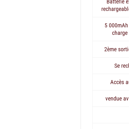
Batterie e
rechargeabl
5 000mAh 
charge
2ème sort
Se re
Accès a
vendue av