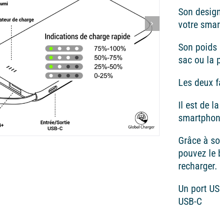
Son design
votre sma
Son poids 
sac ou la 
Les deux f
Il est de 
smartphone
Grâce à s
pouvez le 
recharger.
Un port US
USB-C