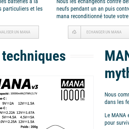
es batteries à la
Nous les échangeons contre de
particuliers et les
neufs pendant un an puis contr
mana reconditionné toute votre 
NALISER UN MANA
ECHANGER UN MANA
 techniques
MAN
myt
Nous comm
dans les f
Le MANA es
pour survi