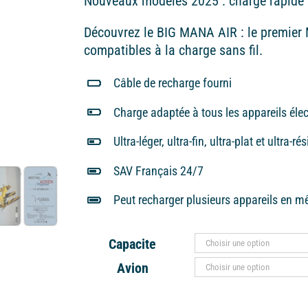
Nouveaux modèles 2025 : charge rapide 
65,00€
Découvrez le BIG MANA AIR : le premie
compatibles à la charge sans fil.
Câble de recharge fourni
Charge adaptée à tous les appareils éle
Ultra-léger, ultra-fin, ultra-plat et ultra-ré
SAV Français 24/7
Peut recharger plusieurs appareils en 
Capacite
Avion