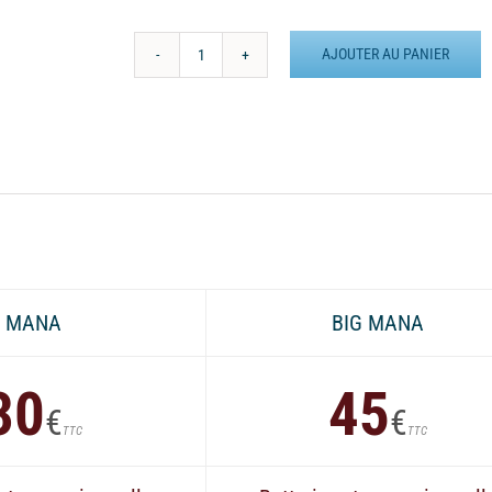
AJOUTER AU PANIER
quantité
de
Batterie
externe
MANA
Meeting
aérien
Haguenau
MANA
BIG MANA
30
45
€
€
TTC
TTC