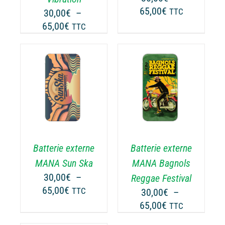
RE
ÊTRE
Plage
65,00
€
30,00
€
–
TTC
OISIES
CHOISIES
de
Plage
65,00
€
TTC
R
SUR
prix :
de
LA
30,00€
prix :
GE
PAGE
à
30,00€
DU
65,00€
ODUIT
PRODUIT
à
CHOIX DES
CE
65,00€
OPTIONS
/
ODUIT
PRODUIT
DÉTAILS
A
USIEURS
PLUSIEURS
RIATIONS.
VARIATIONS.
Batterie externe
Batterie externe
S
LES
TIONS
OPTIONS
MANA Sun Ska
MANA Bagnols
UVENT
PEUVENT
30,00
€
–
Reggae Festival
RE
ÊTRE
Plage
65,00
€
TTC
30,00
€
–
OISIES
CHOISIES
de
Plage
65,00
€
TTC
R
SUR
prix :
de
LA