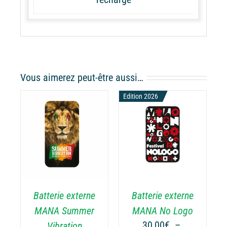
Vous aimerez peut-être aussi…
Edition 2026
CHOIX DES
CE
OPTIONS
/
ODUIT
PRODUIT
DÉTAILS
A
USIEURS
PLUSIEURS
RIATIONS.
VARIATIONS.
Batterie externe
Batterie externe
S
LES
TIONS
OPTIONS
MANA Summer
MANA No Logo
UVENT
PEUVENT
30,00
€
–
Vibration