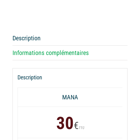
de
Batterie
externe
MANA
Nomade
Description
Reggae
Informations complémentaires
Description
MANA
30
€
TTC