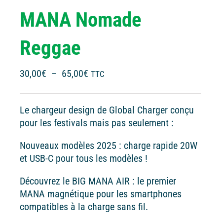
MANA Nomade
Reggae
Plage
30,00
€
–
65,00
€
TTC
de
prix :
Le chargeur design de Global Charger conçu
30,00€
pour les festivals mais pas seulement :
à
65,00€
Nouveaux modèles 2025 : charge rapide 20W
et USB-C pour tous les modèles !
Découvrez le BIG MANA AIR : le premier
MANA magnétique pour les smartphones
compatibles à la charge sans fil.