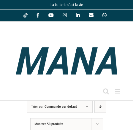
Passer
La batterie c'est la vie
au
Tiktok
Facebook
YouTube
Instagram
LinkedIn
Email
WhatsApp
contenu
Trier par
Commande par défaut
Montrer
50 produits