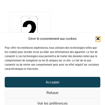
ODUIT
Gérer le consentement aux cookies
Pour offrir les meilleures expériences, nous utilisons des technologies telles que
USIEURS
les cookies pour stocker et/ou accéder aux informations des appareils. Le fait de
RIATIONS.
consentir à ces technologies nous permettra de traiter des données telles que le
Batterie externe
S
comportement de navigation ou les ID uniques sur ce site. Le fait de ne pas
consentir ou de retirer son consentement peut avoir un effet négatif sur certaines
TIONS
MANA
caractéristiques et fonctions.
UVENT
reconditionnée.
RE
20,00
€
–
Accepter
OISIES
Plage
60,00
€
TTC
R
de
Refuser
prix :
GE
© GLOBAL CHARGER SINCE 2015
Voir les préférences