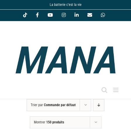
Passer
La batterie c'est la vie
au
Tiktok
Facebook
YouTube
Instagram
LinkedIn
Email
WhatsApp
contenu
Trier par
Commande par défaut
Montrer
150 produits