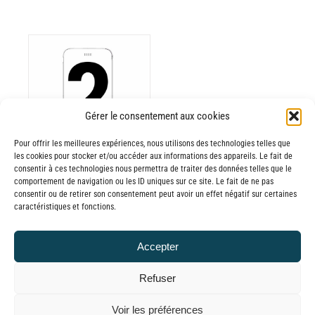
ODUIT
Gérer le consentement aux cookies
Pour offrir les meilleures expériences, nous utilisons des technologies telles que
USIEURS
les cookies pour stocker et/ou accéder aux informations des appareils. Le fait de
RIATIONS.
consentir à ces technologies nous permettra de traiter des données telles que le
Batterie externe
S
comportement de navigation ou les ID uniques sur ce site. Le fait de ne pas
consentir ou de retirer son consentement peut avoir un effet négatif sur certaines
TIONS
MANA
caractéristiques et fonctions.
UVENT
reconditionnée.
RE
20,00
€
–
Accepter
OISIES
Plage
60,00
€
TTC
R
de
Refuser
prix :
GE
© GLOBAL CHARGER SINCE 2015
Voir les préférences