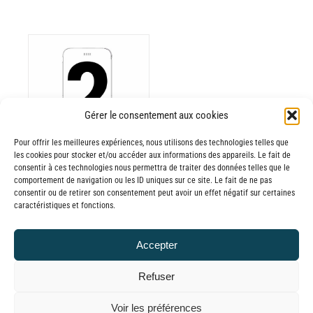
ODUIT
Gérer le consentement aux cookies
Pour offrir les meilleures expériences, nous utilisons des technologies telles que
USIEURS
les cookies pour stocker et/ou accéder aux informations des appareils. Le fait de
RIATIONS.
consentir à ces technologies nous permettra de traiter des données telles que le
Batterie externe
S
comportement de navigation ou les ID uniques sur ce site. Le fait de ne pas
consentir ou de retirer son consentement peut avoir un effet négatif sur certaines
TIONS
MANA
caractéristiques et fonctions.
UVENT
reconditionnée.
RE
20,00
€
–
Accepter
OISIES
Plage
60,00
€
TTC
R
de
Refuser
prix :
GE
© GLOBAL CHARGER SINCE 2015
Voir les préférences