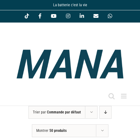
Passer
La batterie c'est la vie
au
Tiktok
Facebook
YouTube
Instagram
LinkedIn
Email
WhatsApp
contenu
Trier par
Commande par défaut
Montrer
50 produits